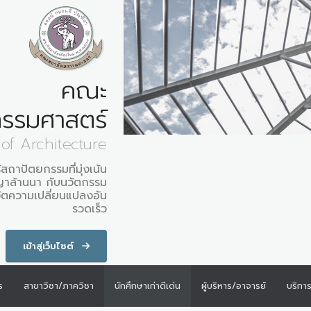
คณะ
รรมศาสตร์
 of Architecture
้สถาปัตยกรรมที่มุ่งเน้น
ญาล้านนา กับนวัตกรรม
ลวัตความเปลี่ยนแปลงอัน
รวดเร็ว
เข้าสู่เว็บไซต์
ร
สาขาวิชา/ภาควิชา
นักศึกษาเก่าดีเด่น
ผู้บริหาร/อาจารย์
บริกา