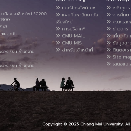
เบอร์โทรศัพท์ มช.
หลักสูตร
อ.เมือง จ.เชียงใหม่ 50200
แผนที่มหาวิทยาลัย
การศึกษ
4 1300
เชียงใหม่
คณะและห
7143
การบริจาค*
ข่าวสาร
cmu.ac.th
CMU MAIL
เกี่ยวกับ 
CMU MIS
ข้อมูลสา
น
สำหรับเจ้าหน้าที่
ติดต่อเร
งร้องเรียน สำนักงาน
Site ma
เสนอแนะ/
งร้องเรียน สำนักงาน
Copyright © 2025 Chiang Mai University, All