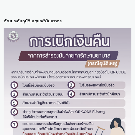
ด้านประกันอุบัติเหตุและวินัยจราจร