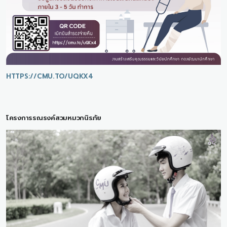
HTTPS://CMU.TO/UQKX4
โครงการรณรงค์สวมหมวกนิรภัย