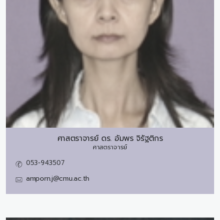
ศาสตราจารย์ ดร.
อัมพร จิรัฐติกร
ศาสตราจารย์
053-943507
amporn.j@cmu.ac.th