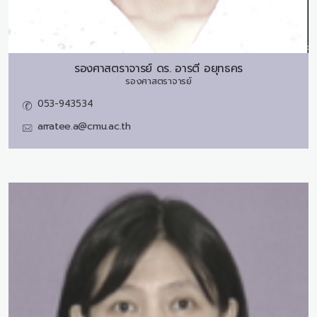
รองศาสตราจารย์ ดร.
อารตี อยุทธคร
รองศาสตราจารย์
053-943534
arratee.a@cmu.ac.th