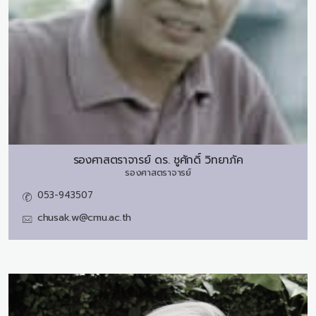
รองศาสตราจารย์ ดร.
ชูศักดิ์ วิทยาภัค
รองศาสตราจารย์
053-943507
chusak.w@cmu.ac.th