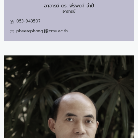
อาจารย์ ดร.
พีรพงศ์ จำปี
อาจารย์
053-943507
pheeraphong.j@cmu.ac.th