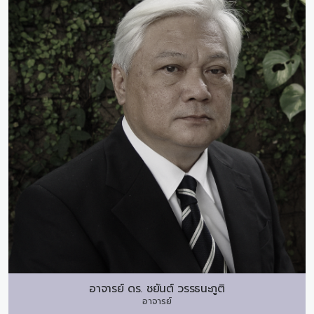
อาจารย์ ดร.
ชยันต์ วรรธนะภูติ
อาจารย์