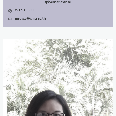
ผู้ช่วยศาสตราจารย์
053 943583
malee.s@cmu.ac.th