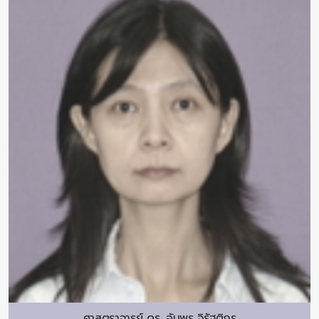
ศาสตราจารย์ ดร.
อัมพร จิรัฐติกร