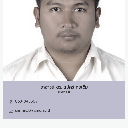
อาจารย์ ดร.
สมัคร์ กอเซ็ม
อาจารย์
053-943507
samak.k@cmu.ac.th