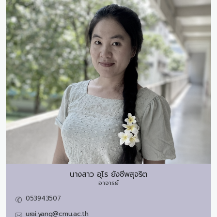
นางสาว
อุไร ยังชีพสุจริต
อาจารย์
053943507
urai.yang@cmu.ac.th