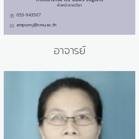
หัวหน้าภาควิชา
053-943507
amporn.j@cmu.ac.th
อาจารย์