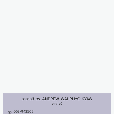
อาจารย์ ดร.
ANDREW WAI PHYO KYAW
อาจารย์
053-943507