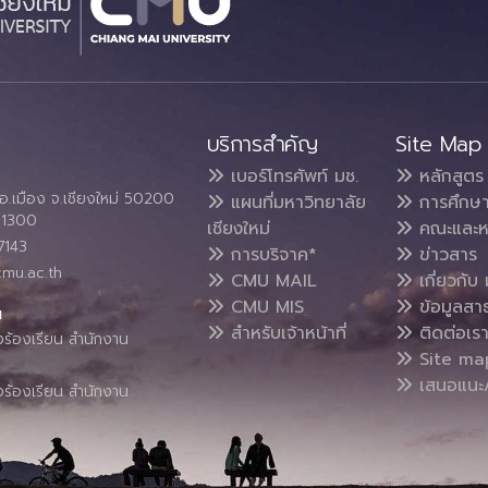
บริการสำคัญ
Site Map
เบอร์โทรศัพท์ มช.
หลักสูตร
อ.เมือง จ.เชียงใหม่ 50200
แผนที่มหาวิทยาลัย
การศึกษ
4 1300
เชียงใหม่
คณะและห
7143
การบริจาค*
ข่าวสาร
cmu.ac.th
CMU MAIL
เกี่ยวกับ 
CMU MIS
ข้อมูลสา
น
สำหรับเจ้าหน้าที่
ติดต่อเร
งร้องเรียน สำนักงาน
Site ma
เสนอแนะ/
งร้องเรียน สำนักงาน