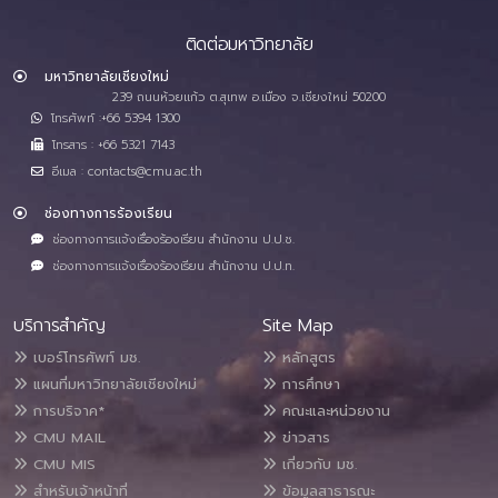
ติดต่อมหาวิทยาลัย
มหาวิทยาลัยเชียงใหม่
239 ถนนห้วยแก้ว ต.สุเทพ อ.เมือง จ.เชียงใหม่ 50200
โทรศัพท์ :+66 5394 1300
โทรสาร : +66 5321 7143
อีเมล : contacts@cmu.ac.th
ช่องทางการร้องเรียน
ช่องทางการแจ้งเรื่องร้องเรียน สำนักงาน ป.ป.ช.
ช่องทางการแจ้งเรื่องร้องเรียน สำนักงาน ป.ป.ท.
บริการสำคัญ
Site Map
เบอร์โทรศัพท์ มช.
หลักสูตร
แผนที่มหาวิทยาลัยเชียงใหม่
การศึกษา
การบริจาค*
คณะและหน่วยงาน
CMU MAIL
ข่าวสาร
CMU MIS
เกี่ยวกับ มช.
สำหรับเจ้าหน้าที่
ข้อมูลสาธารณะ