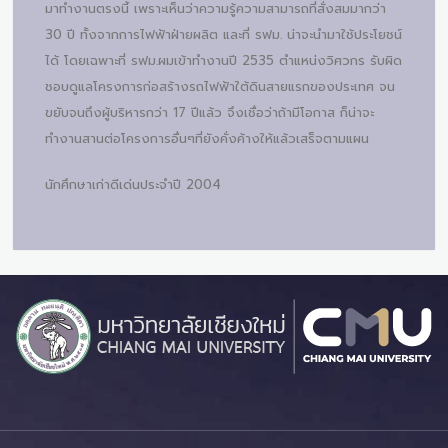
มาทำงานตรงนี้ เพราะเห็นว่าความรู้ความสามารถที่สั่งสมมากว่า
30 ปี ทั้งจากการไฟฟ้าฝ่ายผลิต และที่ รฟม. น่าจะนำมาใช้ประโยชน์
ได้ โดยเฉพาะที่ รฟม.ผมเข้าทำงานปี 2535 ตำแหน่งวิศวกร รับผิด
ชอบดูแลโครงการก่อสร้างรถไฟฟ้าใต้ดินสายแรกของประเทศ จน
ขยับจนถึงผู้บริหารกว่า 17 ปีแล้ว จึงเชื่อว่าถ้ามีโอกาส ก็น่าจะ
ทำงานสานต่อโครงการอื่นๆที่ยังคั่งค้างให้แล้วเสร็จตามแผน
นักศึกษาเก่าดีเด่นประจำปี 2004