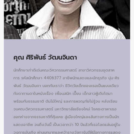
คุณ
ศิริพันธ์ วัฒนจินดา
นักศึกษาเก่าดีเด่นคณะวิศวกรรมศาสตร์ สาขาวิศวกรรมอุตสาห
การ รหัสนักศึกษา 4406377 อาชีพนักแสดงและนักธุรกิจ นุ่น-ศิร
พันธ์ วัฒนจินดา บอกกับเราว่า ชีวิตวัยเด็กของเธอเป็นแบบเดียว
กับดากานดาในหนังเรื่อง เพื่อนสนิท เปี๊ยบ เด็กสาวผู้เติบโตมา
พร้อมกับธรรมชาติ ต้นไม้ใหญ่ และการผจญภัยไม่รู้จบ หลังเรียน
จบคณะวิศวกรรมศาสตร์ มหาวิทยาลัยเชียงใหม่ โชคชะตาพาเธอ
ออกห่างจากธรรมชาติที่คุ้นเคย สู่เมืองใหญ่และเส้นทางการเป็นนัก
แสดงอาชีพ จนถึงวันนี้ เป็นเวลากว่า 10 ปีแล้วที่เธอโลดแล่นอยู่ใน
วงการบันเทิง ผ่านบทบาทและคว้ารางวัลการันตีฝีมือทางการแสดง