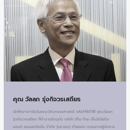
คุณ
วัลลภ รุ่งกิจวรเสถียร
นักศึกษาเก่าดีเด่นคณะวิศวกรรมศาสตร์ รหัส146018 คุณวัลลภ
รุ่งกิจวรเสถียร ที่ทำงานปัจจุบัน บริษัท ซิโน-ไทย เอ็นจีเนียริ่ง
แอนด์ คอนสตรัคชั่น จำกัด (มหาชน) ตำแหน่ง กรรมการผู้จัดการ