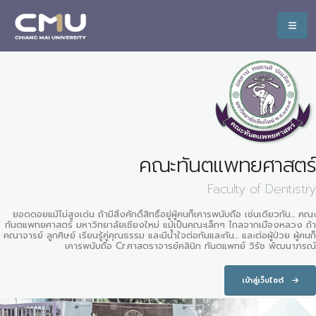
คณะทันตแพทยศาสตร์
Faculty of Dentistry
ยอดดอยแม้ไม่สูงเด่น ถ้ามีสิ่งศักดิ์สิทธิ์อยู่ผู้คนก็เคารพนับถือ เช่นเดียวกัน... คณะ
ทันตแพทยศาสตร์ มหาวิทยาลัยเชียงใหม่ แม้เป็นคณะเล็กๆ ไกลจากเมืองหลวง ถ้า
คณาจารย์ ลูกศิษย์ เรียนรู้คู่คุณธรรม และมีน้ำใจต่อกันและกัน... และต่อผู้ป่วย ผู้คนก็
เคารพนับถือ Cr.ศาสตราจารย์คลินิก ทันตแพทย์ วิรัช พัฒนาภรณ์
เข้าสู่เว็บไซต์