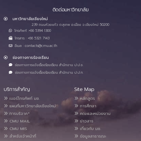
ติดต่อมหาวิทยาลัย
มหาวิทยาลัยเชียงใหม่
239 ถนนห้วยแก้ว ต.สุเทพ อ.เมือง จ.เชียงใหม่ 50200
โทรศัพท์ :+66 5394 1300
โทรสาร : +66 5321 7143
อีเมล : contacts@cmu.ac.th
ช่องทางการร้องเรียน
ช่องทางการแจ้งเรื่องร้องเรียน สำนักงาน ป.ป.ช.
ช่องทางการแจ้งเรื่องร้องเรียน สำนักงาน ป.ป.ท.
บริการสำคัญ
Site Map
เบอร์โทรศัพท์ มช.
หลักสูตร
แผนที่มหาวิทยาลัยเชียงใหม่
การศึกษา
การบริจาค*
คณะและหน่วยงาน
CMU MAIL
ข่าวสาร
CMU MIS
เกี่ยวกับ มช.
สำหรับเจ้าหน้าที่
ข้อมูลสาธารณะ