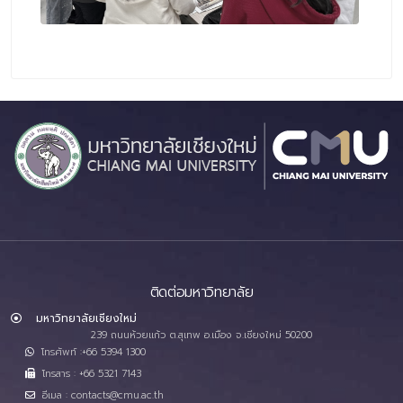
ติดต่อมหาวิทยาลัย
มหาวิทยาลัยเชียงใหม่
239 ถนนห้วยแก้ว ต.สุเทพ อ.เมือง จ.เชียงใหม่ 50200
โทรศัพท์ :+66 5394 1300
โทรสาร : +66 5321 7143
อีเมล : contacts@cmu.ac.th