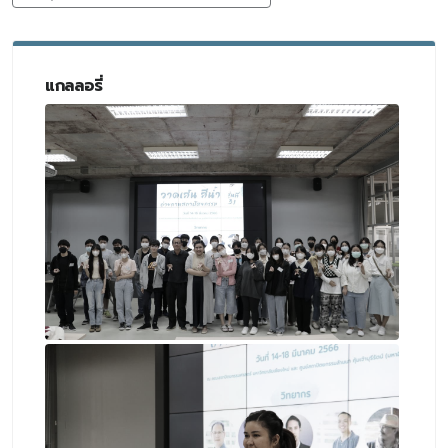
แกลลอรี่