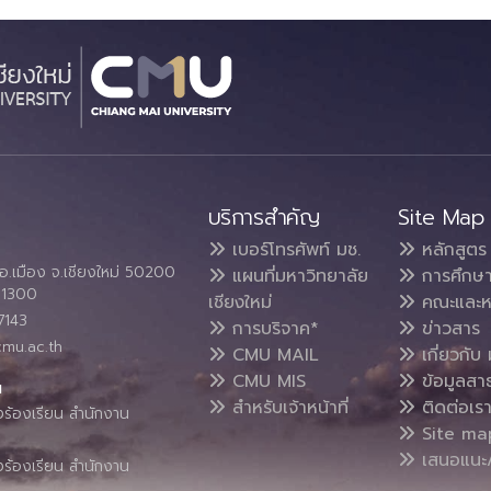
บริการสำคัญ
Site Map
เบอร์โทรศัพท์ มช.
หลักสูตร
อ.เมือง จ.เชียงใหม่ 50200
แผนที่มหาวิทยาลัย
การศึกษ
4 1300
เชียงใหม่
คณะและห
7143
การบริจาค*
ข่าวสาร
cmu.ac.th
CMU MAIL
เกี่ยวกับ 
CMU MIS
ข้อมูลสา
น
สำหรับเจ้าหน้าที่
ติดต่อเร
งร้องเรียน สำนักงาน
Site ma
เสนอแนะ/
งร้องเรียน สำนักงาน