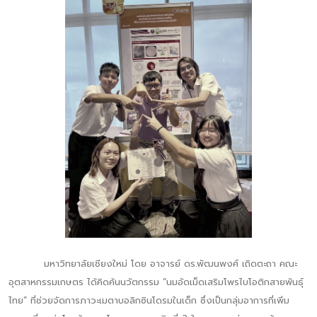
มหาวิทยาลัยเชียงใหม่ โดย อาจารย์ ดร.พัฒนพงศ์ เถิดตะถา คณะ
อุตสาหกรรมเกษตร ได้คิดค้นนวัตกรรม “นมอัดเม็ดเสริมโพรไบโอติกสายพันธุ์
ไทย” ที่ช่วยจัดการภาวะเมตาบอลิกซินโดรมในเด็ก ซึ่งเป็นกลุ่มอาการที่เพิ่ม