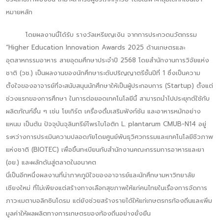
หมายหลัก
โดยผลงานนี้ได้รับ รางวัลเหรียญเงิน จากการประกวดนวัตกรรม
“Higher Education Innovation Awards 2025 ด้านเกษตรและ
อุตสาหกรรมอาหาร สายอุดมศึกษาประจำปี 2568 โดยสำนักงานการวิจัยแห่ง
ชาติ (วช.) เป็นผลงานของนักศึกษาระดับปริญญาตรีชั้นปีที่ 1 ซึ่งเป็นความ
ตั้งใจของอาจารย์ที่จะสนับสนุนนักศึกษาให้เป็นผู้ประกอบการ (Startup) ตั้งแต่
ช่วงแรกของการศึกษา ในการต่อยอดเทคโนโลยีนี้ สามารถนำไปประยุกต์ใช้กับ
ผลิตภัณฑ์อื่น ๆ เช่น โยเกิร์ต เครื่องดื่มเสริมฟังก์ชัน และอาหารหมักอย่าง
แหนม เป็นต้น ปัจจุบันจุลินทรีย์โพรไบโอติก L. plantarum CMUB-N14 อยู่
ระหว่างการประเมินความปลอดภัยโดยศูนย์พันธุวิศวกรรมและเทคโนโลยีชีวภาพ
แห่งชาติ (BIOTEC) เพื่อขึ้นทะเบียนกับสำนักงานคณะกรรมการอาหารและยา
(อย.) และผลักดันสู่ตลาดในอนาคต
นี่เป็นอีกหนึ่งผลงานที่น่าภาคภูมิใจของอาจารย์และนักศึกษามหาวิทยาลัย
เชียงใหม่ ที่ไม่เพียงแต่สร้างทางเลือกสุขภาพให้แก่คนไทยในเรื่องการจัดการ
ภาวะเมตาบอลิกซินโดรม แต่ยังช่วยสร้างรายได้ให้แก่เกษตรกรท้องถิ่นและเพิ่ม
มูลค่าให้ผลผลิตทางการเกษตรของท้องถิ่นอย่างยั่งยืน