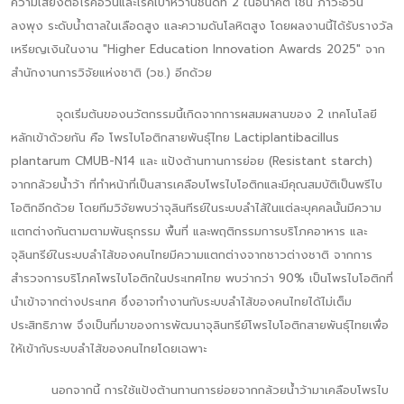
ความเสี่ยงต่อโรคอ้วนและโรคเบาหวานชนิดที่ 2 ในอนาคต เช่น ภาวะอ้วน
ลงพุง ระดับน้ำตาลในเลือดสูง และความดันโลหิตสูง โดยผลงานนี้ได้รับรางวัล
เหรียญเงินในงาน "Higher Education Innovation Awards 2025" จาก
สำนักงานการวิจัยแห่งชาติ (วช.) อีกด้วย
จุดเริ่มต้นของนวัตกรรมนี้เกิดจากการผสมผสานของ 2 เทคโนโลยี
หลักเข้าด้วยกัน คือ โพรไบโอติกสายพันธุ์ไทย Lactiplantibacillus
plantarum CMUB-N14 และ แป้งต้านทานการย่อย (Resistant starch)
จากกล้วยน้ำว้า ที่ทำหน้าที่เป็นสารเคลือบโพรไบโอติกและมีคุณสมบัติเป็นพรีไบ
โอติกอีกด้วย โดยทีมวิจัยพบว่าจุลินทีรย์ในระบบลำไส้ในแต่ละบุคคลนั้นมีความ
แตกต่างกันตามตามพันธุกรรม พื้นที่ และพฤติกรรมการบริโภคอาหาร และ
จุลินทรีย์ในระบบลำไส้ของคนไทยมีความแตกต่างจากชาวต่างชาติ จากการ
สำรวจการบริโภคโพรไบโอติกในประเทศไทย พบว่ากว่า 90% เป็นโพรไบโอติกที่
นำเข้าจากต่างประเทศ ซึ่งอาจทำงานกับระบบลำไส้ของคนไทยได้ไม่เต็ม
ประสิทธิภาพ จึงเป็นที่มาของการพัฒนาจุลินทรีย์โพรไบโอติกสายพันธุ์ไทยเพื่อ
ให้เข้ากับระบบลำไส้ของคนไทยโดยเฉพาะ
นอกจากนี้ การใช้แป้งต้านทานการย่อยจากกล้วยน้ำว้ามาเคลือบโพรไบ