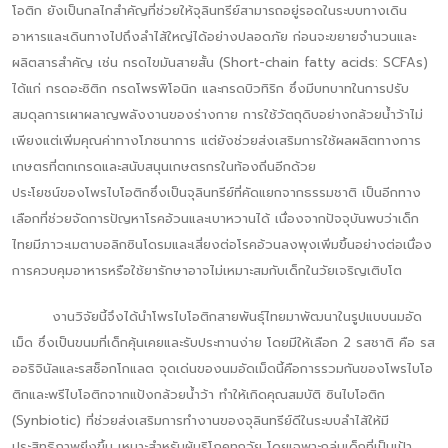
โอติก ยังเป็นกลไกสำคัญที่ช่วยให้จุลินทรีย์สามารถอยู่รอดในระบบทางเดิน
อาหารและเดินทางไปถึงลำไส้ใหญ่ได้อย่างปลอดภัย ก่อนจะขยายจำนวนและ
ผลิตสารสำคัญ เช่น กรดไขมันสายสั้น (Short-chain fatty acids: SCFAs)
ได้แก่ กรดอะซิติก กรดโพรพิโอนิก และกรดบิวทิริก ซึ่งมีบทบาทในการปรับ
สมดุลการเผาผลาญพลังงานของร่างกาย การใช้วัตถุดิบอย่างกล้วยน้ำว้าไม่
เพียงแต่เพิ่มคุณค่าทางโภชนาการ แต่ยังช่วยส่งเสริมการใช้ผลผลิตทางการ
เกษตรที่ตกเกรดและสนับสนุนเกษตรกรในท้องถิ่นอีกด้วย
ประโยชน์ของโพรไบโอติกซึ่งเป็นจุลินทรีย์ที่คัดแยกจากธรรมชาติ เป็นอีกทาง
เลือกที่ช่วยจัดการปัญหาโรคอ้วนและเบาหวานได้ เนื่องจากปัจจุบันพบว่าเด็ก
ไทยมีภาวะเมตาบอลิกซินโดรมและเสี่ยงต่อโรคอ้วนลงพุงเพิ่มขึ้นอย่างต่อเนื่อง
การควบคุมอาหารหรือใช้ยารักษาอาจไม่เหมาะสมกับเด็กในวัยเจริญเติบโต
งานวิจัยนี้จึงได้นำโพรไบโอติกสายพันธุ์ไทยมาพัฒนาในรูปแบบนมอัด
เม็ด ซึ่งเป็นขนมที่เด็กคุ้นเคยและรับประทานง่าย โดยมีให้เลือก 2 รสชาติ คือ รส
ออริจินัลและรสช็อกโกแลต จุดเด่นของนมอัดเม็ดนี้คือการรวมกันของโพรไบโอ
ติกและพรีไบโอติกจากแป้งกล้วยน้ำว้า ทำให้เกิดคุณสมบัติ ซินไบโอติก
(Synbiotic) ที่ช่วยส่งเสริมการทำงานของจุลินทรีย์ดีในระบบลำไส้ให้มี
ประสิทธิภาพยิ่งขึ้น เหมาะสำหรับผู้บริโภคทุกวัย โดยเฉพาะกลุ่มเด็กที่เป็นเป้า