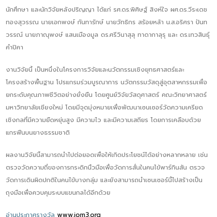
นักศึกษา และนักวิจัยหลังปริญญา ได้แก่ รศ.ดร.พิศิษฐ์ สิงห์ใจ ผศ.ดร.วีระเดช
ทองสุวรรณ นายเอกพงษ์ กันทารักษ์ นายวัทธิกร สร้อยหล้า น.ส.อริศรา ปันท
วรรณ์ นายภาณุพงษ์ แสนเมืองมูล ดร.ศรีวินาสุลุ ทาดากาลุรุ และ ดร.เทวสินธุ์
คำปิคา
งานวิจัยนี้ เป็นหนึ่งในโครงการวิจัยและนวัตกรรมเชิงยุทธศาสตร์และ
โครงสร้างพื้นฐาน โปรแกรมร่วมบูรณาการ นวัตกรรมวัสดุสู่อุตสาหกรรมเพื่อ
ยกระดับคุณภาพชีวิตอย่างยั่งยืน โดยศูนย์วิจัยวัสดุศาสตร์ คณะวิทยาศาสตร์
มหาวิทยาลัยเชียงใหม่ โดยมีจุดมุ่งหมายเพื่อพัฒนาเซนเซอร์วัดความเครียด
เชิงกลที่มีความยืดหยุ่นสูง มีความไว และมีความเสถียร โดยการเคลือบด้วย
แกรฟีนบนยางธรรมชาติ
ผลงานวิจัยนี้สามารถนำไปต่อยอดเพื่อให้เกิดประโยชน์ได้อย่างหลากหลาย เช่น
ตรวจวัดความถี่ของการกระดิกนิ้วมือเพื่อวัดการสั่นในคนไข้พาร์กินสัน ตรวจ
วัดการเดินผิดปกติในคนไข้บางกลุ่ม และยังสามารถนำเซนเซอร์นี้ไปสร้างเป็น
ถุงมือเพื่อควบคุมระบบแขนกลได้อีกด้วย
อ่านประกาศรางวัล
www.iom3.org