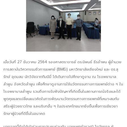
เมื่อวันที่ 27 ธันวาคม 2564 รองศาสตราจารย์ ดร.นิพนธ์ ธีรอำพน ผู้อำนวย
การสถาบันวิศวกรรมชีวการแพทย์ (BMEi) มหาวิทยาลัยเชียงใหม่ และ ดร.สุ
รักษ์ อุดมสม นักวิจัยจากทีมบีมี่ ได้เดินทางไปศึกษาดูงาน ณ โรงพยาบาล
ลำพูน จังหวัดลำพูน เพื่อศึกษาดูงานการใช้นวัตกรรมทางการแพทย์ต่าง ๆ ใน
โรงพยาบาลลำพูน รวมถึงการรับฟังปัญหาที่เกิดขึ้นในสถานการณ์จริงและได้
พูดคุยแลกเปลี่ยนแนวคิดในการพัฒนานวัตกรรมทางการแพทย์ที่เหมาะสมกับ
สรีระผู้ป่วยชาวไทย และบริบทอื่น ๆ ในประเทศไทยมากยิ่งขึ้นเพื่อการเยียวยา
รักษาผู้ป่วยที่ดีขึ้นในอนาคต
นอกจากนี้ยังได้เข้าร่วมการประชุมร่วมกับ นายแพทย์วรวุฒิ โฆวัชรกุล ผู้