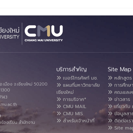
บริการสำคัญ
Site Map
เบอร์โทรศัพท์ มช.
หลักสูตร
อ.เมือง จ.เชียงใหม่ 50200
แผนที่มหาวิทยาลัย
การศึกษ
4 1300
เชียงใหม่
คณะและห
7143
การบริจาค*
ข่าวสาร
cmu.ac.th
CMU MAIL
เกี่ยวกับ 
CMU MIS
ข้อมูลสา
น
สำหรับเจ้าหน้าที่
ติดต่อเร
งร้องเรียน สำนักงาน
Site ma