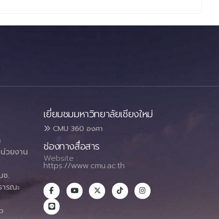
เยี่ยมชมมหาวิทยาลัยเชียงใหม่
CMU 360 องศา
า
ช่องทางสื่อสาร
น่วยงาน
Website :
https://www.cmu.ac.th
มช.
ธารณะ
า
p