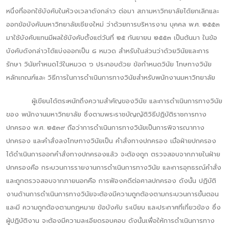
หนึ่งที่ออกใช้บังคับในห้วงเวลาดังกล่าว ต่อมา สภามหาวิทยาลัยได้ยกเลิกและ
ออกข้อบังคับมหาวิทยาลัยเชียงใหม่ ว่าด้วยการบริหารงาน บุคคล พ.ศ. ๒๕๕๓
มาใช้บังคับแทนมีผลใช้บังคับตั้งแต่วันที่ ๒๕ กันยายน ๒๕๕๓ เป็นต้นมา ในข้อ
บังคับดังกล่าวได้แบ่งออกเป็น ๘ หมวด สำหรับในส่วนว่าด้วยวินัยและการ
รักษา วินัยกำหนดไว้ในหมวด ๖ ประกอบด้วย ข้อกำหนดวินัย โทษทางวินัย
หลักเกณฑ์และ วิธีการในการดำเนินการทางวินัยสำหรับพนักงานมหาวิทยาลัย
ผู้เขียนได้ตระหนักถึงความสำคัญของวินัย และการดำเนินการทางวินัย
ของ พนักงานมหาวิทยาลัย ซึ่งตามพระราชบัญญัติวิธีปฏิบัติราชการทาง
ปกครอง พ.ศ. ๒๕๓๙ ถือว่าการดำเนินการทางวินัยเป็นการพิจารณาทาง
ปกครอง และคำสั่งลงโทษทางวินัยเป็น คำสั่งทางปกครอง เมื่อฝ่ายปกครอง
ได้ดำเนินการออกคำสั่งทางปกครองแล้ว จะต้องถูก ตรวจสอบจากภายในฝ่าย
ปกครองคือ กระบวนการรายงานการดำเนินการทางวินัย และการอุทธรณ์คำสั่ง
และถูกตรวจสอบจากภายนอกคือ การฟ้องคดีต่อศาลปกครอง ดังนั้น ปฏิบัติ
งานด้านการดำเนินการทางวินัยจะต้องมีความถูกต้องตามกระบวนการขั้นตอน
และมี ความถูกต้องตามกฎหมาย ข้อบังคับ ระเบียบ และประกาศที่เกี่ยวข้อง ซึ่ง
ผู้ปฏิบัติงาน จะต้องมีความละเอียดรอบคอบ ดังนั้นเพื่อให้การดำเนินการทาง