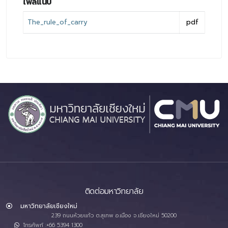
ไฟล์แนบ
The_rule_of_carry
pdf
ติดต่อมหาวิทยาลัย
มหาวิทยาลัยเชียงใหม่
239 ถนนห้วยแก้ว ต.สุเทพ อ.เมือง จ.เชียงใหม่ 50200
โทรศัพท์ :+66 5394 1300