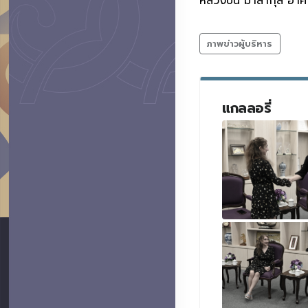
หลวงปิ่น มาลากุล อาค
ภาพข่าวผู้บริหาร
แกลลอรี่