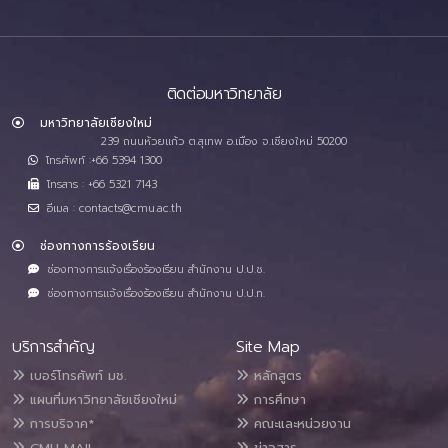
ติดต่อมหาวิทยาลัย
มหาวิทยาลัยเชียงใหม่
239 ถนนห้วยแก้ว ต.สุเทพ อ.เมือง จ.เชียงใหม่ 50200
โทรศัพท์ :+66 5394 1300
โทรสาร : +66 5321 7143
อีเมล : contacts@cmu.ac.th
ช่องทางการร้องเรียน
ช่องทางการแจ้งเรื่องร้องเรียน สำนักงาน ป.ป.ช.
ช่องทางการแจ้งเรื่องร้องเรียน สำนักงาน ป.ป.ท.
บริการสำคัญ
Site Map
เบอร์โทรศัพท์ มช.
หลักสูตร
แผนที่มหาวิทยาลัยเชียงใหม่
การศึกษา
การบริจาค*
คณะและหน่วยงาน
CMU MAIL
ข่าวสาร