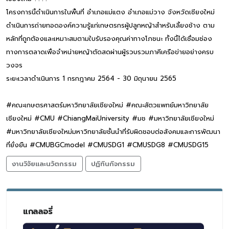
โครงการนี้ดำเนินการในพื้นที่ อำเภอแม่แตง อำเภอแม่วาง จังหวัดเชียงใหม่
ดำเนินการถ่ายทอดองค์ความรู้แก่เกษตรกรผู้ปลูกหญ้าสำหรับเลี้ยงช้าง ตาม
หลักที่ถูกต้องและเหมาะสมตามใบรับรองคุณค่าทางโภชนะ ทั้งนี้ได้เชื่อมช่อง
ทางการตลาดเพื่อจำหน่ายหญ้าตัดสดผ่านผู้รวบรวมภาคีเครือข่ายอย่างครบ
วงจร
ระยะเวลาดำเนินการ 1 กรกฎาคม 2564 - 30 มิถุนายน 2565
#คณะเกษตรศาสตร์มหาวิทยาลัยเชียงใหม่ #คณะสัตวแพทย์มหาวิทยาลัย
เชียงใหม่ #CMU #ChiangMaiUniversity #มช #มหาวิทยาลัยเชียงใหม่
#มหาวิทยาลัยเชียงใหม่มหาวิทยาลัยชั้นนำที่รับผิดชอบต่อสังคมและการพัฒนา
ที่ยั่งยืน #CMUBGCmodel #CMUSDG1 #CMUSDG8 #CMUSDG15
งานวิจัยและนวัตกรรม
ปฏิทินกิจกรรม
แกลลอรี่