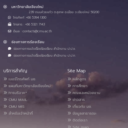
มหาวิทยาลัยเชียงใหม่
239 ถนนห้วยแก้ว ต.สุเทพ อ.เมือง จ.เชียงใหม่ 50200
โทรศัพท์ :+66 5394 1300
โทรสาร : +66 5321 7143
อีเมล : contacts@cmu.ac.th
ช่องทางการร้องเรียน
ช่องทางการแจ้งเรื่องร้องเรียน สำนักงาน ป.ป.ช.
ช่องทางการแจ้งเรื่องร้องเรียน สำนักงาน ป.ป.ท.
บริการสำคัญ
Site Map
เบอร์โทรศัพท์ มช.
หลักสูตร
แผนที่มหาวิทยาลัยเชียงใหม่
การศึกษา
การบริจาค*
คณะและหน่วยงาน
CMU MAIL
ข่าวสาร
CMU MIS
เกี่ยวกับ มช.
สำหรับเจ้าหน้าที่
ข้อมูลสาธารณะ
ติดต่อเรา
Site map