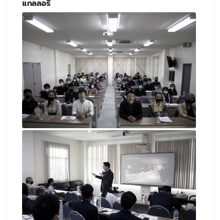
แกลลอรี่