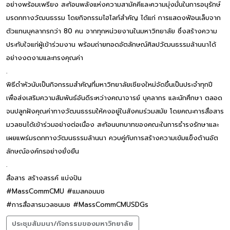
อย่างพร้อมเพรียง สะท้อนพลังแห่งความสามัคคีและความมุ่งมั่นในการอนุรักษ์
มรดกทางวัฒนธรรม โดยกิจกรรมไฮไลท์สำคัญ ได้แก่ การแสดงฟ้อนเล็บจาก
ตัวแทนบุคลากรกว่า 80 คน จากทุกหน่วยงานในมหาวิทยาลัย ซึ่งสร้างความ
ประทับใจแก่ผู้เข้าร่วมงาน พร้อมถ่ายทอดอัตลักษณ์ศิลปวัฒนธรรมล้านนาได้
อย่างงดงามและทรงคุณค่า
.
พิธีดำหัวนับเป็นกิจกรรมสำคัญที่มหาวิทยาลัยเชียงใหม่จัดขึ้นเป็นประจำทุกปี
เพื่อส่งเสริมความสัมพันธ์อันดีระหว่างคณาจารย์ บุคลากร และนักศึกษา ตลอด
จนปลูกฝังคุณค่าทางวัฒนธรรมให้คงอยู่ในสังคมร่วมสมัย โดยคณะการสื่อสาร
มวลชนได้เข้าร่วมอย่างต่อเนื่อง สะท้อนบทบาทของคณะในการธำรงรักษาและ
เผยแพร่มรดกทางวัฒนธรรมล้านนา ควบคู่กับการสร้างความเข้มแข็งด้านอัต
ลักษณ์องค์กรอย่างยั่งยืน
.
สื่อสาร สร้างสรรค์ แบ่งปัน
#MassCommCMU #แมสคอมมช
#การสื่อสารมวลชนมช #MassCommCMUSDGs
ประชุมสัมมนา/กิจกรรมของมหาวิทยาลัย