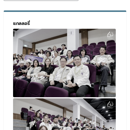
แกลลอรี่