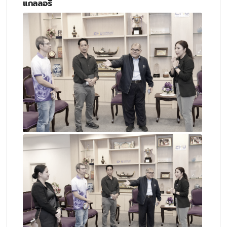
แกลลอรี่