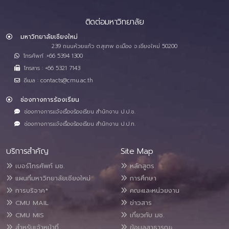
ติดต่อมหาวิทยาลัย
มหาวิทยาลัยเชียงใหม่
239 ถนนห้วยแก้ว ต.สุเทพ อ.เมือง จ.เชียงใหม่ 50200
โทรศัพท์ :+66 5394 1300
โทรสาร : +66 5321 7143
อีเมล : contacts@cmu.ac.th
ช่องทางการร้องเรียน
ช่องทางการแจ้งเรื่องร้องเรียน สำนักงาน ป.ป.ช.
ช่องทางการแจ้งเรื่องร้องเรียน สำนักงาน ป.ป.ท.
บริการสำคัญ
Site Map
เบอร์โทรศัพท์ มช.
หลักสูตร
แผนที่มหาวิทยาลัยเชียงใหม่
การศึกษา
การบริจาค*
คณะและหน่วยงาน
CMU MAIL
ข่าวสาร
CMU MIS
เกี่ยวกับ มช.
สำหรับเจ้าหน้าที่
ข้อมูลสาธารณะ