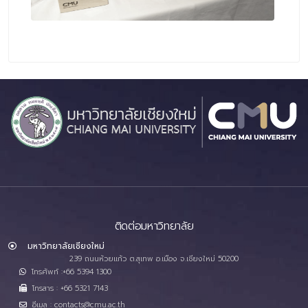
ติดต่อมหาวิทยาลัย
มหาวิทยาลัยเชียงใหม่
239 ถนนห้วยแก้ว ต.สุเทพ อ.เมือง จ.เชียงใหม่ 50200
โทรศัพท์ :+66 5394 1300
โทรสาร : +66 5321 7143
อีเมล : contacts@cmu.ac.th