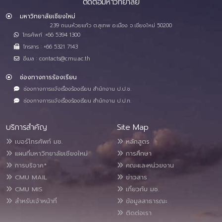
ติดต่อมหาวิทยาลัย
มหาวิทยาลัยเชียงใหม่
239 ถนนห้วยแก้ว ต.สุเทพ อ.เมือง จ.เชียงใหม่ 50200
โทรศัพท์ :+66 5394 1300
โทรสาร : +66 5321 7143
อีเมล : contacts@cmu.ac.th
ช่องทางการร้องเรียน
ช่องทางการแจ้งเรื่องร้องเรียน สำนักงาน ป.ป.ช.
ช่องทางการแจ้งเรื่องร้องเรียน สำนักงาน ป.ป.ท.
บริการสำคัญ
Site Map
เบอร์โทรศัพท์ มช.
หลักสูตร
แผนที่มหาวิทยาลัยเชียงใหม่
การศึกษา
การบริจาค*
คณะและหน่วยงาน
CMU MAIL
ข่าวสาร
CMU MIS
เกี่ยวกับ มช.
สำหรับเจ้าหน้าที่
ข้อมูลสาธารณะ
ติดต่อเรา