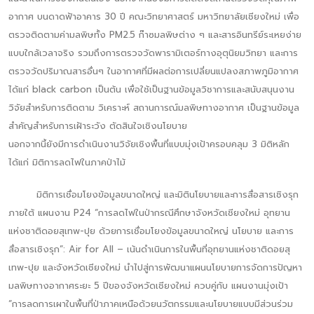
อากาศ บนดาดฟ้าอาคาร 30 ปี คณะวิทยาศาสตร์ มหาวิทยาลัยเชียงใหม่ เพื่อ
ตรวจติดตามค่ามลพิษทั้ง PM2.5 ก๊าซมลพิษต่าง ๆ และสารอินทรีย์ระเหยง่าย
แบบใกล้เวลาจริง รวมถึงการตรวจวัดพารามิเตอร์ทางอุตุนิยมวิทยา และการ
ตรวจวัดปริมาณสารอื่นๆ ในอากาศที่มีผลต่อการเปลี่ยนแปลงสภาพภูมิอากาศ
ได้แก่ black carbon เป็นต้น เพื่อใช้เป็นฐานข้อมูลวิชาการและสนับสนุนงาน
วิจัยสำหรับการติดตาม วิเคราะห์ สถานการณ์มลพิษทางอากาศ เป็นฐานข้อมูล
สำคัญสำหรับการเฝ้าระวัง ตัดสินใจเชิงนโยบาย
นอกจากนี้ยังมีการดำเนินงานวิจัยเชิงพื้นที่แบบมุ่งเป้าครอบคลุม 3 มิติหลัก
ได้แก่ มิติการลดไฟในภาคป่าไม้
มิติการเชื่อมโยงข้อมูลขนาดใหญ่ และมิตินโยบายและการสื่อสารเชิงรุก
ภายใต้ แผนงาน P24 “การลดไฟในป่ากรณีศึกษาจังหวัดเชียงใหม่ อุทยาน
แห่งชาติดอยสุเทพ-ปุย ด้วยการเชื่อมโยงข้อมูลขนาดใหญ่ นโยบาย และการ
สื่อสารเชิงรุก”: Air for All – เน้นดำเนินการในพื้นที่อุทยานแห่งชาติดอยสุ
เทพ-ปุย และจังหวัดเชียงใหม่ นำไปสู่การพัฒนาแผนนโยบายการจัดการปัญหา
มลพิษทางอากาศระยะ 5 ปีของจังหวัดเชียงใหม่ ควบคู่กับ แผนงานมุ่งเป้า
“การลดการเผาในพื้นที่ป่าภาคเหนือด้วยนวัตกรรมและนโยบายแบบมีส่วนร่วม