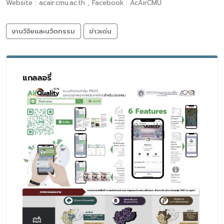
Website : acair.cmu.ac.th , Facebook : AcAirCMU
งานวิจัยและนวัตกรรม
ข่าวเด่น
แกลลอรี่