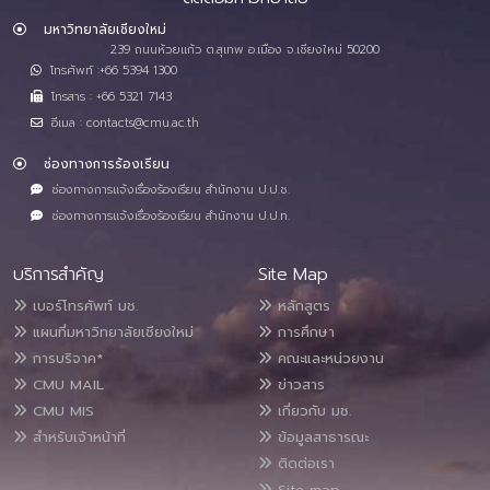
มหาวิทยาลัยเชียงใหม่
239 ถนนห้วยแก้ว ต.สุเทพ อ.เมือง จ.เชียงใหม่ 50200
โทรศัพท์ :+66 5394 1300
โทรสาร : +66 5321 7143
อีเมล : contacts@cmu.ac.th
ช่องทางการร้องเรียน
ช่องทางการแจ้งเรื่องร้องเรียน สำนักงาน ป.ป.ช.
ช่องทางการแจ้งเรื่องร้องเรียน สำนักงาน ป.ป.ท.
บริการสำคัญ
Site Map
เบอร์โทรศัพท์ มช.
หลักสูตร
แผนที่มหาวิทยาลัยเชียงใหม่
การศึกษา
การบริจาค*
คณะและหน่วยงาน
CMU MAIL
ข่าวสาร
CMU MIS
เกี่ยวกับ มช.
สำหรับเจ้าหน้าที่
ข้อมูลสาธารณะ
ติดต่อเรา
Site map