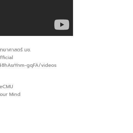
ทยาศาสตร์ มช.
ficial
48hAsrYnm-gqFA/videos
ceCMU
Your Mind