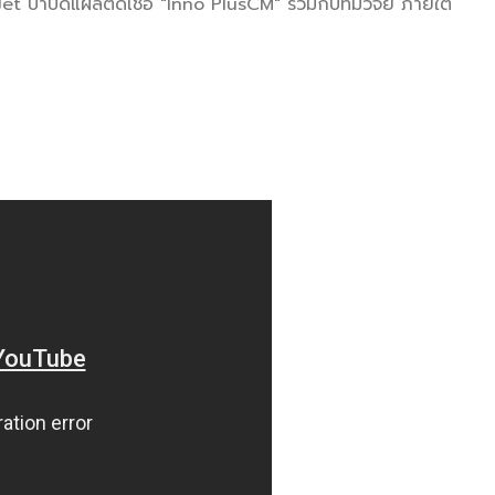
 บำบัดแผลติดเชื้อ "Inno PlusCM" ร่วมกับทีมวิจัย ภายใต้
ย