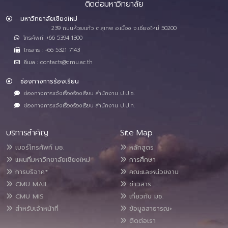
ติดต่อมหาวิทยาลัย
มหาวิทยาลัยเชียงใหม่
239 ถนนห้วยแก้ว ต.สุเทพ อ.เมือง จ.เชียงใหม่ 50200
โทรศัพท์ :+66 5394 1300
โทรสาร : +66 5321 7143
อีเมล : contacts@cmu.ac.th
ช่องทางการร้องเรียน
ช่องทางการแจ้งเรื่องร้องเรียน สำนักงาน ป.ป.ช.
ช่องทางการแจ้งเรื่องร้องเรียน สำนักงาน ป.ป.ท.
บริการสำคัญ
Site Map
เบอร์โทรศัพท์ มช.
หลักสูตร
แผนที่มหาวิทยาลัยเชียงใหม่
การศึกษา
การบริจาค*
คณะและหน่วยงาน
CMU MAIL
ข่าวสาร
CMU MIS
เกี่ยวกับ มช.
สำหรับเจ้าหน้าที่
ข้อมูลสาธารณะ
ติดต่อเรา