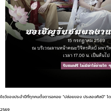
งานโชว์ของประจำปีที่ทุกคนตั้งตารอคอย "ปล่อยของ ประลองศิลป์" 
ม 2569