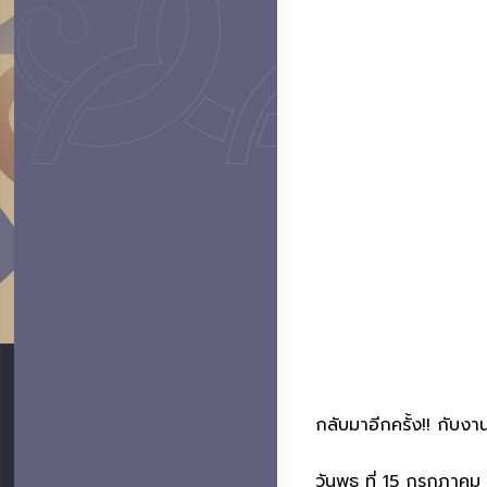
กลับมาอีกครั้ง!! กับ
วันพุธ ที่ 15 กรกฎาค