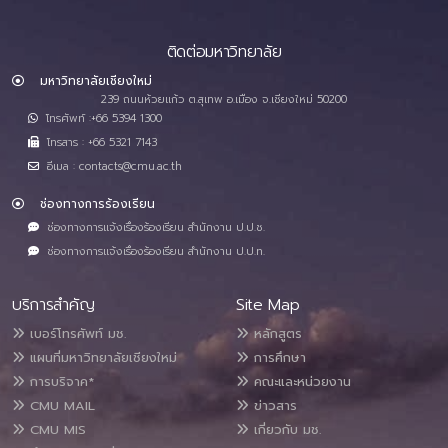
ติดต่อมหาวิทยาลัย
มหาวิทยาลัยเชียงใหม่
239 ถนนห้วยแก้ว ต.สุเทพ อ.เมือง จ.เชียงใหม่ 50200
โทรศัพท์ :+66 5394 1300
โทรสาร : +66 5321 7143
อีเมล : contacts@cmu.ac.th
ช่องทางการร้องเรียน
ช่องทางการแจ้งเรื่องร้องเรียน สำนักงาน ป.ป.ช.
ช่องทางการแจ้งเรื่องร้องเรียน สำนักงาน ป.ป.ท.
บริการสำคัญ
Site Map
เบอร์โทรศัพท์ มช.
หลักสูตร
แผนที่มหาวิทยาลัยเชียงใหม่
การศึกษา
การบริจาค*
คณะและหน่วยงาน
CMU MAIL
ข่าวสาร
CMU MIS
เกี่ยวกับ มช.