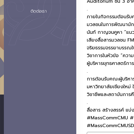
Auditorium ชั้น 3 อา
.
ติดต่อเรา
ภายในกิจกรรมต้อนรับค
มวลชนในการพัฒนานักสื
นันท์ กาญจนคูหา “แนว
เสียงสื่อสารมวลชน F
จริยธรรมจรรยาบรรณในย
วิชาการในหัวข้อ “ความ
ผู้บริหารยุทธศาสตร์การ
.
การต้อนรับคณะผู้บริหา
มหาวิทยาลัยเชียงใหม่ 
วิชาชีพและสถาบันการศ
.
สื่อสาร สร้างสรรค์ แบ่
#MassCommCMU #แมส
#MassCommCMUSD