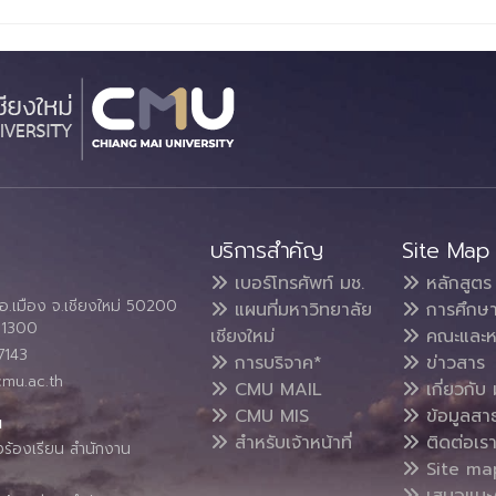
บริการสำคัญ
Site Map
เบอร์โทรศัพท์ มช.
หลักสูตร
อ.เมือง จ.เชียงใหม่ 50200
แผนที่มหาวิทยาลัย
การศึกษ
4 1300
เชียงใหม่
คณะและห
7143
การบริจาค*
ข่าวสาร
cmu.ac.th
CMU MAIL
เกี่ยวกับ 
CMU MIS
ข้อมูลสา
น
สำหรับเจ้าหน้าที่
ติดต่อเร
งร้องเรียน สำนักงาน
Site ma