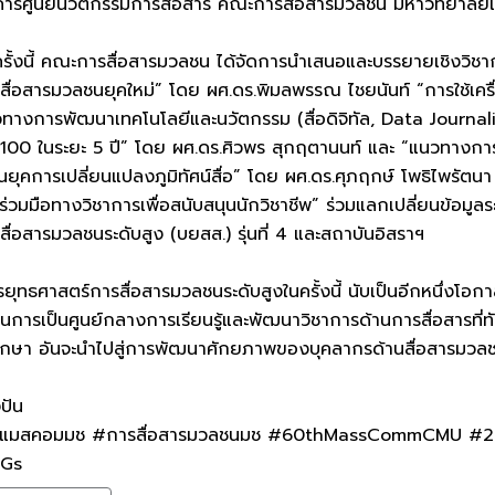
คารศูนย์นวัตกรรมการสื่อสาร คณะการสื่อสารมวลชน มหาวิทยาลัยเชี
รั้งนี้ คณะการสื่อสารมวลชน ได้จัดการนำเสนอและบรรยายเชิงวิ
่อสารมวลชนยุคใหม่” โดย ผศ.ดร.พิมลพรรณ ไชยนันท์ “การใช้เครื
ทางการพัฒนาเทคโนโลยีและนวัตกรรม (สื่อดิจิทัล, Data Journalis
M100 ในระยะ 5 ปี” โดย ผศ.ดร.ศิวพร สุกฤตานนท์ และ “แนวทาง
ุคการเปลี่ยนแปลงภูมิทัศน์สื่อ” โดย ผศ.ดร.ศุภฤกษ์ โพธิไพรัต
ร่วมมือทางวิชาการเพื่อสนับสนุนนักวิชาชีพ” ร่วมแลกเปลี่ยนข้อมู
สื่อสารมวลชนระดับสูง (บยสส.) รุ่นที่ 4 และสถาบันอิสราฯ
รยุทธศาสตร์การสื่อสารมวลชนระดับสูงในครั้งนี้ นับเป็นอีกหนึ่งโ
ในการเป็นศูนย์กลางการเรียนรู้และพัฒนาวิชาการด้านการสื่อสารที
ึกษา อันจะนำไปสู่การพัฒนาศักยภาพของบุคลากรด้านสื่อสารมวลชนใ
งปัน
คอมมช #การสื่อสารมวลชนมช #60thMassCommCMU #20thM
Gs