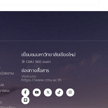
เยี่ยมชมมหาวิทยาลัยเชียงใหม่
CMU 360 องศา
า
ช่องทางสื่อสาร
น่วยงาน
Website :
https://www.cmu.ac.th
มช.
ธารณะ
า
p