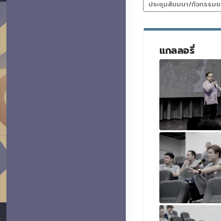
ประชุมสัมมนา/กิจกรรมข
แกลลอรี่