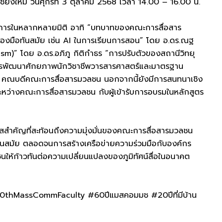
ยงใหม่ วันศุกร์ที่ 3 ตุลาคม 2568 เวลา 14.00 – 16.00 น.
ชาการในหลากหลายมิติ อาทิ “บทบาทของคณะการสื่อสาร
่องมือทันสมัย เช่น AI ในการเรียนการสอน” โดย อ.ดร.ณฐ
m)” โดย อ.ดร.อภิภู กิติกำธร “การปรับตัวของสถานีวิทยุ
การพัฒนาศักยภาพนักวิชาชีพวารสารศาสตร์และมาตรฐาน
นา คณบดีคณะการสื่อสารมวลชน นอกจากนี้ยังมีการสนทนาเชิง
ลระหว่างคณะการสื่อสารมวลชน กับผู้เข้ารับการอบรมในหลักสูตร
อกาสสำคัญที่สะท้อนถึงความมุ่งมั่นของคณะการสื่อสารมวลชน
่ทันสมัย ตลอดจนการสร้างเครือข่ายความร่วมมือกับองค์กร
ห้ก้าวทันต่อความเปลี่ยนแปลงของภูมิทัศน์สื่อในอนาคต
assCommFaculty #60ปีแมสคอมมช #20ปีที่มีบ้าน