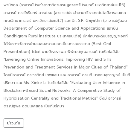
พานิชกุล (อาจารย์ประจำสาขาวิชาเศรษฐศาสตร์ประยุกต์ มหาวิทยาลัยแม่โจ้)
อาจารย์ ดร.วัชรินทร์ สาระไชย (อาจารย์ประจำสาขาวิชาเทคโนโลยีสารสนเทศ
คณะวิทยาศาสตร์ มหาวิทยาลัยแม่โจ้) และ Dr. S.P. Gayathri (อาจารย์ผู้สอน
Department of Computer Science and Applications สถาบัน
Gandhigram Rural Institute ประเทศอินเดีย) นักศึกษาระดับปริญญาเอกที่
ได้รับรางวัลการนำเสนอผลงานยอดเยี่ยมภาคบรรยาย (Best Oral
Presentation) ได้แก่ นายปัญญาพล พิพัฒน์คุณอานนท์ ในหัวข้อวิจัย
"Leveraging Online Innovations: Improving HIV and STIs
Prevention and Treatment Services in Major Cities of Thailand"
โดยมีอาจารย์ ดร.วรวิทย์ เทพแสน และ อาจารย์ ดร.นที นาคธนสุกาญจน์ เป็นที่
ปรึกษา และ Ms. Xinke Li ในหัวข้อวิจัย "Evaluating User Influence in
Blockchain-Based Social Networks: A Comparative Study of
Hybridization Centrality and Traditional Metrics" ซึ่งมี อาจารย์
ดร.ณัฐพล อุดมเลิศสกุล เป็นที่ปรึกษา
ข่าวเด่น