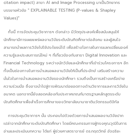
citation impact) สาขา AI and Image Processing มาเป็นวิทยากร
บรรยายหัวข้อ " EXPLAINABLE TESTING (P-values & Shapley
Values)"
ทั้งนี้ การจัดประชุมวิชาการฯ ดังกล่าว มีวัตถุประสงค์เพื่อสนับสนุนให้
นักศึกษามีการเผยแพร่ผลงานวิจัยระดับบัณฑิตศึกษาต่อสังคม และผู้สนใจ
สามารถนำผลการวิจัยไปใช้ประโยชน์ได้ เพื่อสร้างโอกาสในการแลกเปลี่ยนองค์
ความรู้และประสบการณ์ใหม่ ๆ ที่เกี่ยวข้องกับสาขา Digital Innovation และ
Financial Technology ระหว่างนักวิจัยและนักศึกษาที่เข้าร่วมโครงการฯ อีก
ทั้งเป็นช่องทางในการนำเสนอผลงานวิจัยให้เป็นที่ประจักษ์ เสริมสร้างความ
มั่นใจในการนำเสนอผลงานวิจัยของนักศึกษา รวมถึงเป็นการสร้างเครือข่าย
ความร่วมมือ ซึ่งอาจนำไปสู่การพัฒนาต่อยอดทางด้านวิชาการและการวิจัยใน
อนาคต นอกจากนี้ยังสอดคล้องกับประกาศเกณฑ์มาตรฐานหลักสูตรระดับ
บัณฑิตศึกษาเพื่อสำเร็จการศึกษาของวิทยาลัยนานาชาตินวัตกรรมดิจิทัล
การประชุมวิชาการฯ นั้น ประกอบไปด้วยด้วยการนำเสนอผลงานวิจัยปาก
เปล่าจากนักศึกษาระดับบัณฑิตศึกษา โดยมีคณะกรรมการผู้ทรงคุณวุฒิในการ
อ่านและประเมินบทความ ได้แก่ ผู้ช่วยศาสตราจารย์ ดร.กฤตวิทย์ อัจฉริยะ