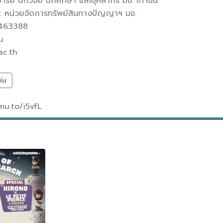
รย์ นักวิจัย นักศึกษา และบุคลากร มช. เท่านั้น
ม : หน่วยจัดการทรัพย์สินทางปัญญาฯ มช.
7463388
u
ac.th
ด่น
cmu.to/i5vfL