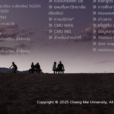
เบอร์โทรศัพท์ มช.
หลักสูตร
อ.เมือง จ.เชียงใหม่ 50200
แผนที่มหาวิทยาลัย
การศึกษ
4 1300
เชียงใหม่
คณะและห
7143
การบริจาค*
ข่าวสาร
cmu.ac.th
CMU MAIL
เกี่ยวกับ 
CMU MIS
ข้อมูลสา
น
สำหรับเจ้าหน้าที่
ติดต่อเร
งร้องเรียน สำนักงาน
Site ma
เสนอแนะ/
งร้องเรียน สำนักงาน
Copyright © 2025 Chiang Mai University, All