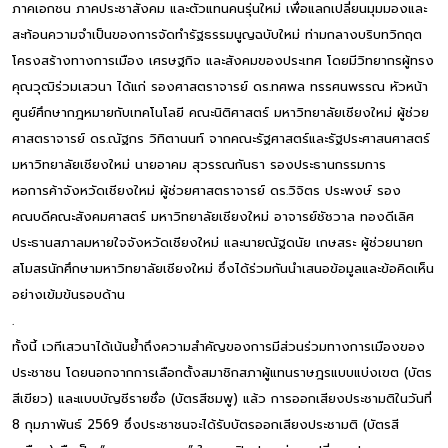
ภาคเอกชน ภาคประชาสังคม และตัวแทนคนรุ่นใหม่ เพื่อแลกเปลี่ยนมุมมองและ
สะท้อนความจำเป็นของการจัดทำรัฐธรรมนูญฉบับใหม่ ท่ามกลางบริบทวิกฤต
โครงสร้างทางการเมือง เศรษฐกิจ และสังคมของประเทศ โดยมีวิทยากรผู้ทรง
คุณวุฒิร่วมเสวนา ได้แก่ รองศาสตราจารย์ ดร.ทศพล ทรรศนพรรณ หัวหน้า
ศูนย์ศึกษากฎหมายกับเทคโนโลยี คณะนิติศาสตร์ มหาวิทยาลัยเชียงใหม่ ผู้ช่วย
ศาสตราจารย์ ดร.ณัฐกร วิทิตานนท์ จากคณะรัฐศาสตร์และรัฐประศาสนศาสตร์
มหาวิทยาลัยเชียงใหม่ นายอาคม สุวรรณกันธา รองประธานกรรมการ
หอการค้าจังหวัดเชียงใหม่ ผู้ช่วยศาสตราจารย์ ดร.วิจิตร ประพงษ์ รอง
คณบดีคณะสังคมศาสตร์ มหาวิทยาลัยเชียงใหม่ อาจารย์ชัชวาล ทองดีเลิศ
ประธานสภาลมหายใจจังหวัดเชียงใหม่ และนายณัฐดนัย เกษสระ ผู้ช่วยนายก
สโมสรนักศึกษามหาวิทยาลัยเชียงใหม่ ซึ่งได้ร่วมกันนำเสนอข้อมูลและข้อคิดเห็น
อย่างเข้มข้นรอบด้าน
.
ทั้งนี้ เวทีเสวนาได้เน้นย้ำถึงความสำคัญของการมีส่วนร่วมทางการเมืองของ
ประชาชน โดยนอกจากการเลือกตั้งสมาชิกสภาผู้แทนราษฎรแบบแบ่งเขต (บัตร
สีเขียว) และแบบบัญชีรายชื่อ (บัตรสีชมพู) แล้ว การออกเสียงประชามติในวันที่
8 กุมภาพันธ์ 2569 ซึ่งประชาชนจะได้รับบัตรออกเสียงประชามติ (บัตรสี