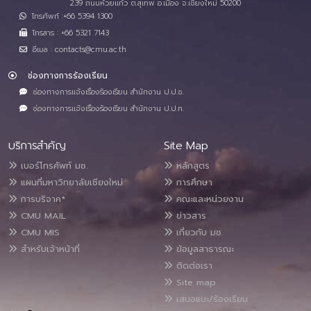
239 ถนนห้วยแก้ว ต.สุเทพ อ.เมือง จ.เชียงใหม่ 50200
โทรศัพท์ :+66 5394 1300
โทรสาร : +66 5321 7143
อีเมล : contacts@cmu.ac.th
ช่องทางการร้องเรียน
ช่องทางการแจ้งเรื่องร้องเรียน สำนักงาน ป.ป.ช.
ช่องทางการแจ้งเรื่องร้องเรียน สำนักงาน ป.ป.ท.
บริการสำคัญ
Site Map
เบอร์โทรศัพท์ มช.
หลักสูตร
แผนที่มหาวิทยาลัยเชียงใหม่
การศึกษา
การบริจาค*
คณะและหน่วยงาน
CMU MAIL
ข่าวสาร
CMU MIS
เกี่ยวกับ มช.
สำหรับเจ้าหน้าที่
ข้อมูลสาธารณะ
ติดต่อเรา
Site map
เสนอแนะ/ร้องเรียน