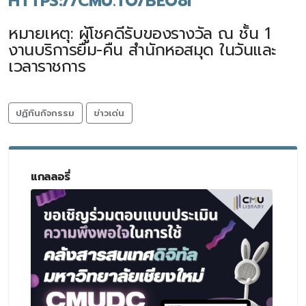
HTTPS://CMU.TO/BEO8I
หมายเหตุ: ผู้โชคดีรับของรางวัล ณ ชั้น 1
งานบริการยืม-คืน สำนักหอสมุด ในวันและ
เวลาราชการ
ปฏิทินกิจกรรม
ข่าวเด่น
แกลลอรี่