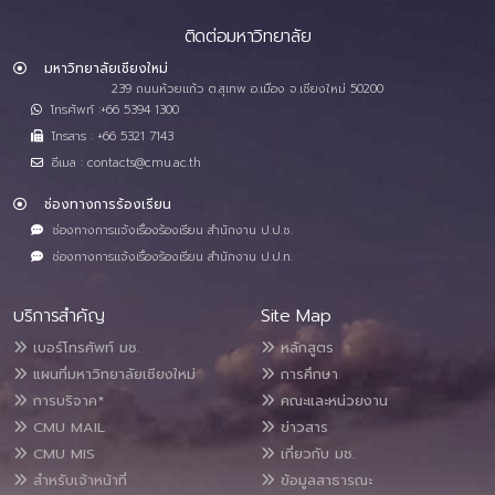
ติดต่อมหาวิทยาลัย
มหาวิทยาลัยเชียงใหม่
239 ถนนห้วยแก้ว ต.สุเทพ อ.เมือง จ.เชียงใหม่ 50200
โทรศัพท์ :+66 5394 1300
โทรสาร : +66 5321 7143
อีเมล : contacts@cmu.ac.th
ช่องทางการร้องเรียน
ช่องทางการแจ้งเรื่องร้องเรียน สำนักงาน ป.ป.ช.
ช่องทางการแจ้งเรื่องร้องเรียน สำนักงาน ป.ป.ท.
บริการสำคัญ
Site Map
เบอร์โทรศัพท์ มช.
หลักสูตร
แผนที่มหาวิทยาลัยเชียงใหม่
การศึกษา
การบริจาค*
คณะและหน่วยงาน
CMU MAIL
ข่าวสาร
CMU MIS
เกี่ยวกับ มช.
สำหรับเจ้าหน้าที่
ข้อมูลสาธารณะ