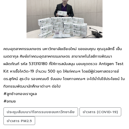
คณะอุตสาหกรรมเกษตร มหาวิทยาลัยเชียงใหม่ ขอขอบคุณ คุณจุลสิทธิ์ เย็น
เมตตากุล ศิษย์เก่าคณะอุตสาหกรรมเกษตร สาขาเทคโนโลยีการพัฒนา
ผลิตภัณฑ์ รหัส 531310180 ที่ให้การสนับสนุน มอบชุดตรวจ Antigen Test
Kit หาเชื้อโควิด-19 จำนวน 500 ชุด ให้แก่คณะฯ โดยมีผู้ช่วยศาสตรจารย์
ดร.สุทัศน์ สุระวัง รองคณบดี รับมอบ โดยทางคณะฯ จะได้นำไปใช้ประโยชน์ ใน
กิจกรรมพัฒนานักศึกษาต่างๆ ต่อไป
#ลูกช้างทองเราดูแล
#อกมช
ประชุมสัมมนา/กิจกรรมของมหาวิทยาลัย
ข่าวสาร (COVID-19)
ข่าวสาร PM2.5