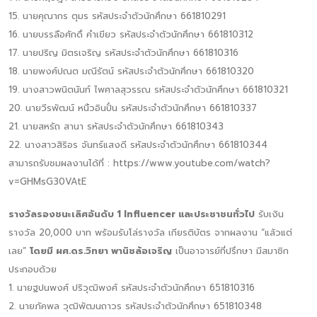
15. นายคุณากร ตุมร รหัสประจำตัวนักศึกษา 661810291
16. นายบรรลือศักดิ์ คำเขียว รหัสประจำตัวนักศึกษา 661810312
17. นายปริญ มิตรเจริญ รหัสประจำตัวนักศึกษา 661810316
18. นายพงศ์ปณต มณีรัตน์ รหัสประจำตัวนักศึกษา 661810320
19. นางสาวพนิตนันท์ ไพศาลสุวรรณ รหัสประจำตัวนักศึกษา 661810321
20. นายวีรพัฒน์ หนิ้วอินปั๋น รหัสประจำตัวนักศึกษา 661810337
21. นายสหรัถ สานา รหัสประจำตัวนักศึกษา 661810343
22. นางสาวสิริอร จันทร์แสงดี รหัสประจำตัวนักศึกษา 661810344
สามารถรับชมผลงานได้ที่ : https://www.youtube.com/watch?
v=GHMsG30VAtE
รางวัลรองชนะเลิศอันดับ 1 Influencer และประชาชนทั่วไป
รับเงิน
รางวัล 20,000 บาท พร้อมรับโล่รางวัล เกียรติบัตร จากผลงาน “แล้วแต่
เลย”
โดยมี ผศ.ดร.วิทยา พานิชล้อเจริญ
เป็นอาจารย์ที่ปรึกษา มีสมาชิก
ประกอบด้วย
1. นายฐปนพงศ์ ปริวุฒิพงศ์ รหัสประจำตัวนักศึกษา 651810316
2. นายภัคพล วุฒิพัฒนถาวร รหัสประจำตัวนักศึกษา 651810348