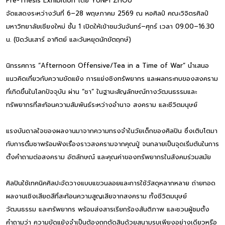
Pre-Thesis Exhibition โดย YUNPI ZHOU
จัดแสดงระหว่างวันที่ 6–28 พฤษภาคม 2569 ณ หอศิลป์ คณะวิจิตรศิลป์
มหาวิทยาลัยเชียงใหม่ ชั้น 1 เปิดให้เข้าชมวันจันทร์–ศุกร์ เวลา 09.00–16.30
น. (ปิดวันเสาร์ อาทิตย์ และวันหยุดนักขัตฤกษ์)
นิทรรศการ “Afternoon Offensive/Tea in a Time of War” นำเสนอ
แนวคิดเกี่ยวกับความขัดแย้ง การแย่งชิงทรัพยากร และผลกระทบของสงคราม
ที่เกิดขึ้นในโลกปัจจุบัน ผ่าน “ชา” ในฐานะสัญลักษณ์ทางวัฒนธรรมและ
ทรัพยากรที่สะท้อนความสัมพันธ์ระหว่างอำนาจ สงคราม และชีวิตมนุษย์
แรงบันดาลใจของผลงานมาจากความทรงจำในวัยเด็กของศิลปิน ซึ่งเติบโตมา
กับการดื่มชาพร้อมฟังเรื่องราวสงครามจากคุณปู่ จนกลายเป็นจุดเริ่มต้นในการ
ตั้งคำถามต่อสงคราม อัตลักษณ์ และคุณค่าของทรัพยากรในสังคมร่วมสมัย
ศิลปินใช้เทคนิคศิลปะจัดวางแบบแขวนลอยและการใช้วัสดุหลากหลาย ถ่ายทอด
ผลงานเชิงเสียดสีที่สะท้อนความสูญเสียจากสงคราม ทั้งชีวิตมนุษย์
วัฒนธรรม และทรัพยากร พร้อมส่งสารเรียกร้องสันติภาพ และชวนผู้ชมตั้ง
คำถามว่า ความขัดแย้งจำเป็นต้องถูกตัดสินด้วยสนามรบเพียงอย่างเดียวหรือ