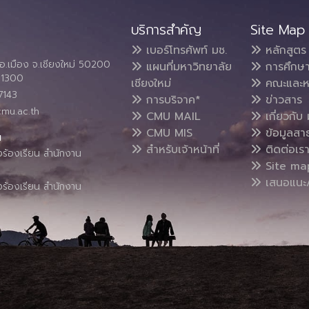
บริการสำคัญ
Site Map
เบอร์โทรศัพท์ มช.
หลักสูตร
อ.เมือง จ.เชียงใหม่ 50200
แผนที่มหาวิทยาลัย
การศึกษ
4 1300
เชียงใหม่
คณะและห
7143
การบริจาค*
ข่าวสาร
cmu.ac.th
CMU MAIL
เกี่ยวกับ 
CMU MIS
ข้อมูลสา
น
สำหรับเจ้าหน้าที่
ติดต่อเร
งร้องเรียน สำนักงาน
Site ma
เสนอแนะ/
งร้องเรียน สำนักงาน