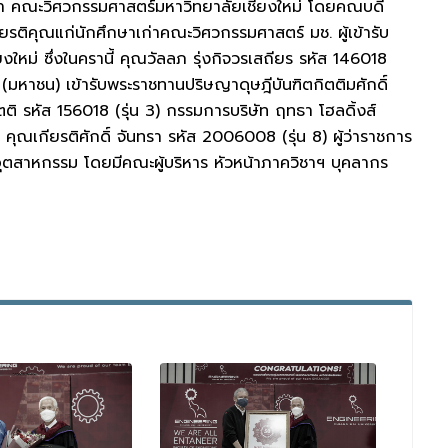
ธา คณะวิศวกรรมศาสตร์มหาวิทยาลัยเชียงใหม่ โดยคณบดี
ติคุณแก่นักศึกษาเก่าคณะวิศวกรรมศาสตร์ มช. ผู้เข้ารับ
ใหม่ ซึ่งในครานี้ คุณวัลลภ รุ่งกิจวรเสถียร รหัส 146018
ัด (มหาชน) เข้ารับพระราชทานปริษญาดุษฎีบันฑิตกิตติมศักดิ์
ิ รหัส 156018 (รุ่น 3) กรรมการบริษัท ฤทธา โฮลดิ้งส์
คุณเกียรติศักดิ์ จันทรา รหัส 2006008 (รุ่น 8) ผู้ว่าราชการ
อุตสาหกรรม โดยมีคณะผู้บริหาร หัวหน้าภาควิชาฯ บุคลากร