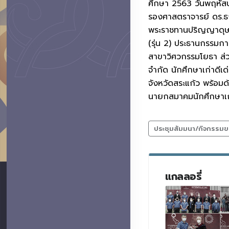
ศึกษา 2563 วันพฤหัส
รองศาสตราจารย์ ดร.ธงช
พระราชทานปริญญาดุษฎีบ
(รุ่น 2) ประธานกรรมการ
สาขาวิศวกรรมโยธา ส่วน
จำกัด นักศึกษาเก่าดีเด
จังหวัดสระแก้ว พร้อม
นายกสมาคมนักศึกษาเก่
ประชุมสัมมนา/กิจกรรมข
แกลลอรี่