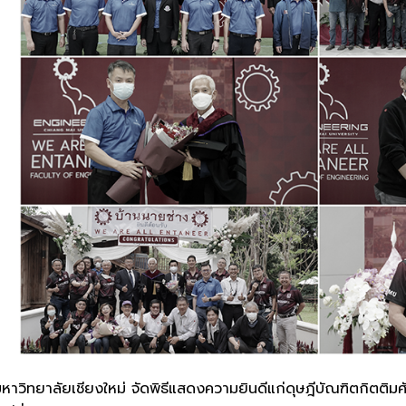
วิทยาลัยเชียงใหม่ จัดพิธีแสดงความยินดีแก่ดุษฎีบัณฑิตกิตติมศัก