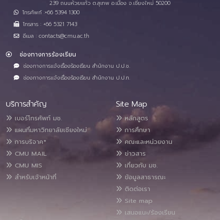
239 ถนนห้วยแก้ว ต.สุเทพ อ.เมือง จ.เชียงใหม่ 50200
โทรศัพท์ :+66 5394 1300
โทรสาร : +66 5321 7143
อีเมล : contacts@cmu.ac.th
ช่องทางการร้องเรียน
ช่องทางการแจ้งเรื่องร้องเรียน สำนักงาน ป.ป.ช.
ช่องทางการแจ้งเรื่องร้องเรียน สำนักงาน ป.ป.ท.
บริการสำคัญ
Site Map
เบอร์โทรศัพท์ มช.
หลักสูตร
แผนที่มหาวิทยาลัยเชียงใหม่
การศึกษา
การบริจาค*
คณะและหน่วยงาน
CMU MAIL
ข่าวสาร
CMU MIS
เกี่ยวกับ มช.
สำหรับเจ้าหน้าที่
ข้อมูลสาธารณะ
ติดต่อเรา
Site map
เสนอแนะ/ร้องเรียน