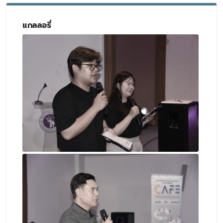
แกลลอรี่