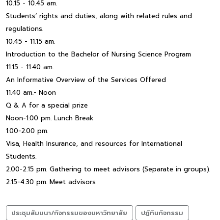
10.15 - 10.45 am.
Students’ rights and duties, along with related rules and
regulations.
10.45 - 11.15 am.
Introduction to the Bachelor of Nursing Science Program
11.15 - 11.40 am.
An Informative Overview of the Services Offered
11.40 am.- Noon
Q & A for a special prize
Noon-1.00 pm. Lunch Break
1.00-2.00 pm.
Visa, Health Insurance, and resources for International
Students.
2.00-2.15 pm. Gathering to meet advisors (Separate in groups).
2.15-4.30 pm. Meet advisors
ประชุมสัมมนา/กิจกรรมของมหาวิทยาลัย
ปฏิทินกิจกรรม