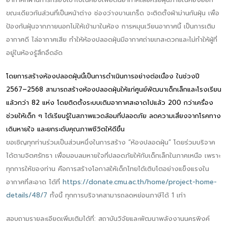
ขณะเดียวกันส่วนที่เป็นหน้าต่าง ช่องว่างบานเกร็ด จะติดตั้งผ้าม่านกันฝุ่น เพื่อ
ป้องกันฝุ่นจากภายนอกไม่ให้เข้ามาในห้อง การหมุนเวียนอากาศนี้ เป็นการเติม
อากาศดี ไล่อากาศเสีย ทำให้ห้องปลอดฝุ่นมีอากาศถ่ายเทสะดวกและไม่ทำให้ผู้ที่
อยู่ในห้องรู้สึกอึดอัด
โดยการสร้างห้องปลอดฝุ่นนี้เป็นการดำเนินการอย่างต่อเนื่อง ในช่วงปี
2567–2568 สามารถสร้างห้องปลอดฝุ่นให้แก่ศูนย์พัฒนาเด็กเล็กและโรงเรียน
แล้วกว่า 82 แห่ง โดยติดตั้งระบบเติมอากาศสะอาดไปแล้ว 200 กว่าเครื่อง
ช่วยให้เด็ก ๆ ได้เรียนรู้ในสภาพแวดล้อมที่ปลอดภัย ลดความเสี่ยงจากโรคทาง
เดินหายใจ และยกระดับคุณภาพชีวิตให้ดีขึ้น
ขอเชิญทุกท่านร่วมเป็นส่วนหนึ่งในการสร้าง “ห้องปลอดฝุ่น” โดยร่วมบริจาค
ได้ตามจิตศรัทธา เพื่อมอบลมหายใจที่ปลอดภัยให้กับเด็กเล็กในภาคเหนือ เพราะ
ทุกการให้ของท่าน คือการสร้างโอกาสให้เด็กไทยได้เติบโตอย่างแข็งแรงใน
อากาศที่สะอาด ได้ที่
https://donate.cmu.ac.th/home/project-home-
details/48/7
ทั้งนี้ ทุกการบริจาคสามารถลดหย่อนภาษีได้ 1 เท่า
สอบถามรายละเอียดเพิ่มเติมได้ที่: สถาบันวิจัยและพัฒนาพลังงานนครพิงค์