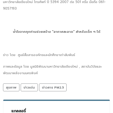
มหาวิทยาลัยเชียงใหม่ โทรศัพท์ 0 5394 2007 ต่อ 501 หรือ มือถือ 061-
9057193
น้ำใจจากทุกท่านช่วยสร้าง “อากาศสะอาด” สำหรับเด็ก ๆ ได้
ข่าว โดย ศูนย์สื่อสารองค์กรและนักศึกษาเก่าสัมพันธ์
ภาพและข้อมูล โดย มูลนิธิพัฒนามหาวิทยาลัยเชียงใหม่ , สถาบันวิจัยและ
พัฒนาพลังงานนครพิงค์
สุขภาพ
ข่าวเด่น
ข่าวสาร PM2.5
แกลลอรี่