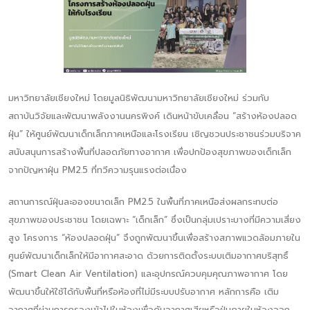
มหาวิทยาลัยเชียงใหม่ โดยมูลนิธิพัฒนามหาวิทยาลัยเชียงใหม่ ร่วมกับ
สถาบันวิจัยและพัฒนาพลังงานนครพิงค์ เดินหน้าขับเคลื่อน “สร้างห้องปลอด
ฝุ่น” ให้ศูนย์พัฒนาเด็กเล็กภาคเหนือและโรงเรียน เชิญชวนประชาชนร่วมบริจาค
สนับสนุนการสร้างพื้นที่ปลอดภัยทางอากาศ เพื่อปกป้องสุขภาพของเด็กเล็ก
จากปัญหาฝุ่น PM2.5 ที่ทวีความรุนแรงต่อเนื่อง
สถานการณ์ฝุ่นละอองขนาดเล็ก PM2.5 ในพื้นที่ภาคเหนือส่งผลกระทบต่อ
สุขภาพของประชาชน โดยเฉพาะ “เด็กเล็ก” ซึ่งเป็นกลุ่มเปราะบางที่มีความเสี่ยง
สูง โครงการ “ห้องปลอดฝุ่น” จึงถูกพัฒนาขึ้นเพื่อสร้างสภาพแวดล้อมภายใน
ศูนย์พัฒนาเด็กเล็กให้มีอากาศสะอาด ด้วยการติดตั้งระบบเติมอากาศบริสุทธิ์
(Smart Clean Air Ventilation) และอุปกรณ์ควบคุมคุณภาพอากาศ โดย
พัฒนาขึ้นให้ใช้ได้กับพื้นที่หรือห้องที่ไม่มีระบบปรับอากาศ หลักการคือ เติม
อากาศที่ผ่านการกรองเข้าไปในห้องเพื่อดันอากาศเสียหรือฝุ่นภายในห้องออก