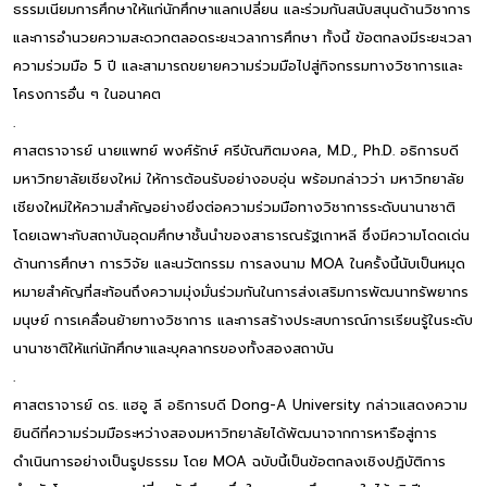
ธรรมเนียมการศึกษาให้แก่นักศึกษาแลกเปลี่ยน และร่วมกันสนับสนุนด้านวิชาการ
และการอำนวยความสะดวกตลอดระยะเวลาการศึกษา ทั้งนี้ ข้อตกลงมีระยะเวลา
ความร่วมมือ 5 ปี และสามารถขยายความร่วมมือไปสู่กิจกรรมทางวิชาการและ
โครงการอื่น ๆ ในอนาคต
.
ศาสตราจารย์ นายแพทย์ พงศ์รักษ์ ศรีบัณฑิตมงคล, M.D., Ph.D. อธิการบดี
มหาวิทยาลัยเชียงใหม่ ให้การต้อนรับอย่างอบอุ่น พร้อมกล่าวว่า มหาวิทยาลัย
เชียงใหม่ให้ความสำคัญอย่างยิ่งต่อความร่วมมือทางวิชาการระดับนานาชาติ
โดยเฉพาะกับสถาบันอุดมศึกษาชั้นนำของสาธารณรัฐเกาหลี ซึ่งมีความโดดเด่น
ด้านการศึกษา การวิจัย และนวัตกรรม การลงนาม MOA ในครั้งนี้นับเป็นหมุด
หมายสำคัญที่สะท้อนถึงความมุ่งมั่นร่วมกันในการส่งเสริมการพัฒนาทรัพยากร
มนุษย์ การเคลื่อนย้ายทางวิชาการ และการสร้างประสบการณ์การเรียนรู้ในระดับ
นานาชาติให้แก่นักศึกษาและบุคลากรของทั้งสองสถาบัน
.
ศาสตราจารย์ ดร. แฮอู ลี อธิการบดี Dong-A University กล่าวแสดงความ
ยินดีที่ความร่วมมือระหว่างสองมหาวิทยาลัยได้พัฒนาจากการหารือสู่การ
ดำเนินการอย่างเป็นรูปธรรม โดย MOA ฉบับนี้เป็นข้อตกลงเชิงปฏิบัติการ