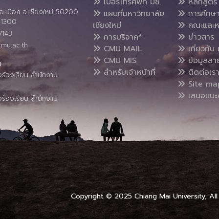
เบอร์โทรศัพท์ มช.
หลักสูตร
อ.เมือง จ.เชียงใหม่ 50200
แผนที่มหาวิทยาลัย
การศึกษ
4 1300
เชียงใหม่
คณะและห
7143
การบริจาค*
ข่าวสาร
cmu.ac.th
CMU MAIL
เกี่ยวกับ 
CMU MIS
ข้อมูลสา
น
สำหรับเจ้าหน้าที่
ติดต่อเร
งร้องเรียน สำนักงาน
Site ma
เสนอแนะ/
งร้องเรียน สำนักงาน
Copyright © 2025 Chiang Mai University, All