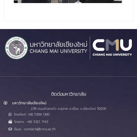
ติดต่อมหาวิทยาลัย
มหาวิทยาลัยเชียงใหม่
239 ถนนห้วยแก้ว ต.สุเทพ อ.เมือง จ.เชียงใหม่ 50200
โทรศัพท์ :+66 5394 1300
โทรสาร : +66 5321 7143
อีเมล : contacts@cmu.ac.th