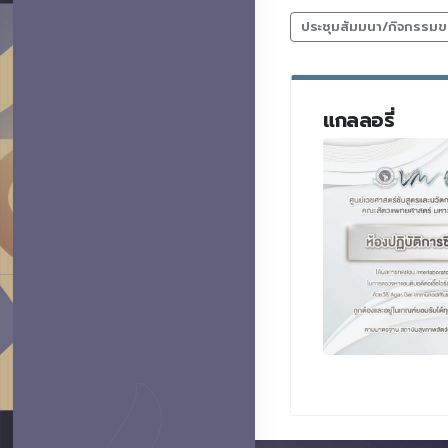
ประชุมสัมมนา/กิจกรรมข
แกลลอรี่