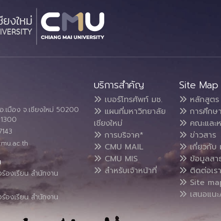
บริการสำคัญ
Site Map
เบอร์โทรศัพท์ มช.
หลักสูตร
อ.เมือง จ.เชียงใหม่ 50200
แผนที่มหาวิทยาลัย
การศึกษ
4 1300
เชียงใหม่
คณะและห
7143
การบริจาค*
ข่าวสาร
cmu.ac.th
CMU MAIL
เกี่ยวกับ 
CMU MIS
ข้อมูลสา
น
สำหรับเจ้าหน้าที่
ติดต่อเร
งร้องเรียน สำนักงาน
Site ma
เสนอแนะ/
งร้องเรียน สำนักงาน