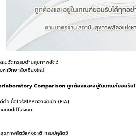
และนวัตกรรมด้านสุขภาพสัตว์
หาวิทยาลัยเชียงใหม่
rlaboratory Comparison ถูกต้องและอยู่ในเกณฑ์ยอมรับได้
่อเชื้อไวรัสโลหิตจางในม้า (EIA)
mmunodiffusion
ขภาพสัตว์แห่งชาติ กรมปศุสัตว์