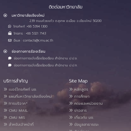
ติดต่อมหาวิทยาลัย
มหาวิทยาลัยเชียงใหม่
239 ถนนห้วยแก้ว ต.สุเทพ อ.เมือง จ.เชียงใหม่ 50200
โทรศัพท์ :+66 5394 1300
โทรสาร : +66 5321 7143
อีเมล : contacts@cmu.ac.th
ช่องทางการร้องเรียน
ช่องทางการแจ้งเรื่องร้องเรียน สำนักงาน ป.ป.ช.
ช่องทางการแจ้งเรื่องร้องเรียน สำนักงาน ป.ป.ท.
บริการสำคัญ
Site Map
เบอร์โทรศัพท์ มช.
หลักสูตร
แผนที่มหาวิทยาลัยเชียงใหม่
การศึกษา
การบริจาค*
คณะและหน่วยงาน
CMU MAIL
ข่าวสาร
CMU MIS
เกี่ยวกับ มช.
สำหรับเจ้าหน้าที่
ข้อมูลสาธารณะ