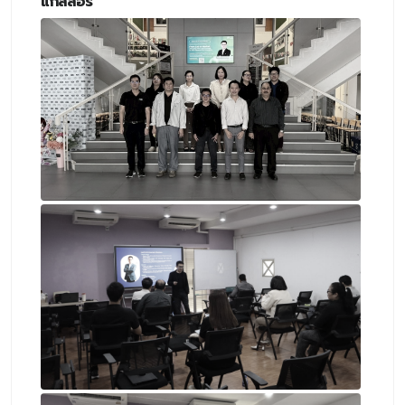
แกลลอรี่