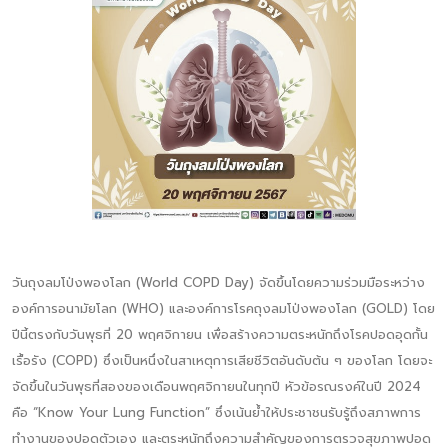
วันถุงลมโป่งพองโลก (World COPD Day) จัดขึ้นโดยความร่วมมือระหว่าง
องค์การอนามัยโลก (WHO) และองค์การโรคถุงลมโป่งพองโลก (GOLD) โดย
ปีนี้ตรงกับวันพุธที่ 20 พฤศจิกายน เพื่อสร้างความตระหนักถึงโรคปอดอุดกั้น
เรื้อรัง (COPD) ซึ่งเป็นหนึ่งในสาเหตุการเสียชีวิตอันดับต้น ๆ ของโลก โดยจะ
จัดขึ้นในวันพุธที่สองของเดือนพฤศจิกายนในทุกปี หัวข้อรณรงค์ในปี 2024
คือ “Know Your Lung Function” ซึ่งเน้นย้ำให้ประชาชนรับรู้ถึงสภาพการ
ทำงานของปอดตัวเอง และตระหนักถึงความสำคัญของการตรวจสุขภาพปอด