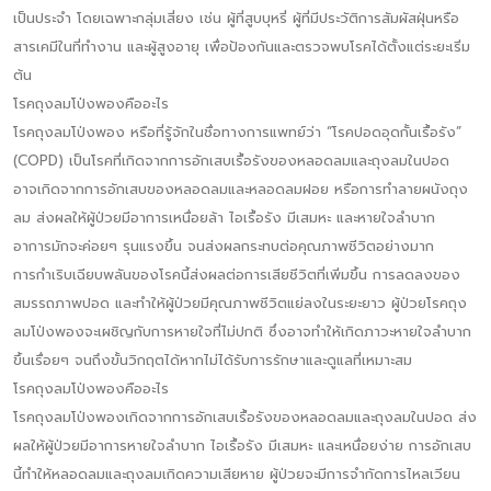
เป็นประจำ โดยเฉพาะกลุ่มเสี่ยง เช่น ผู้ที่สูบบุหรี่ ผู้ที่มีประวัติการสัมผัสฝุ่นหรือ
สารเคมีในที่ทำงาน และผู้สูงอายุ เพื่อป้องกันและตรวจพบโรคได้ตั้งแต่ระยะเริ่ม
ต้น
โรคถุงลมโป่งพองคืออะไร
โรคถุงลมโป่งพอง หรือที่รู้จักในชื่อทางการแพทย์ว่า “โรคปอดอุดกั้นเรื้อรัง”
(COPD) เป็นโรคที่เกิดจากการอักเสบเรื้อรังของหลอดลมและถุงลมในปอด
อาจเกิดจากการอักเสบของหลอดลมและหลอดลมฝอย หรือการทำลายผนังถุง
ลม ส่งผลให้ผู้ป่วยมีอาการเหนื่อยล้า ไอเรื้อรัง มีเสมหะ และหายใจลำบาก
อาการมักจะค่อยๆ รุนแรงขึ้น จนส่งผลกระทบต่อคุณภาพชีวิตอย่างมาก
การกำเริบเฉียบพลันของโรคนี้ส่งผลต่อการเสียชีวิตที่เพิ่มขึ้น การลดลงของ
สมรรถภาพปอด และทำให้ผู้ป่วยมีคุณภาพชีวิตแย่ลงในระยะยาว ผู้ป่วยโรคถุง
ลมโป่งพองจะเผชิญกับการหายใจที่ไม่ปกติ ซึ่งอาจทำให้เกิดภาวะหายใจลำบาก
ขึ้นเรื่อยๆ จนถึงขั้นวิกฤตได้หากไม่ได้รับการรักษาและดูแลที่เหมาะสม
โรคถุงลมโป่งพองคืออะไร
โรคถุงลมโป่งพองเกิดจากการอักเสบเรื้อรังของหลอดลมและถุงลมในปอด ส่ง
ผลให้ผู้ป่วยมีอาการหายใจลำบาก ไอเรื้อรัง มีเสมหะ และเหนื่อยง่าย การอักเสบ
นี้ทำให้หลอดลมและถุงลมเกิดความเสียหาย ผู้ป่วยจะมีการจำกัดการไหลเวียน