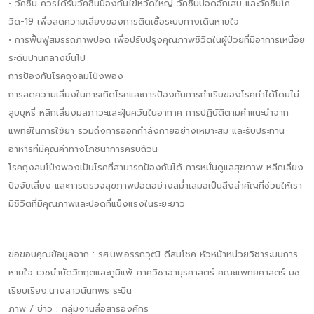
• วัคซีน ควรได้รับวัคซีนป้องกันไข้หวัดใหญ่ วัคซีนปอดอักเสบ และวัคซีนโค
วิด-19 เพื่อลดความเสี่ยงของการติดเชื้อระบบทางเดินหายใจ
• การฟื้นฟูสมรรถภาพปอด เพื่อปรับปรุงคุณภาพชีวิตในผู้ป่วยที่มีอาการเหนื่อย
ระดับปานกลางขึ้นไป
การป้องกันโรคถุงลมโป่งพอง
การลดความเสี่ยงในการเกิดโรคและการป้องกันการกำเริบของโรคทำได้โดยไม่
สูบบุหรี่ หลีกเลี่ยงมลภาวะและฝุ่นควันในอากาศ การปฏิบัติตามคำแนะนำจาก
แพทย์ในการใช้ยา รวมถึงการออกกำลังกายอย่างเหมาะสม และรับประทาน
อาหารที่มีคุณค่าทางโภชนาการครบถ้วน
โรคถุงลมโป่งพองเป็นโรคที่สามารถป้องกันได้ การหมั่นดูแลสุขภาพ หลีกเลี่ยง
ปัจจัยเสี่ยง และการตรวจสุขภาพปอดอย่างสม่ำเสมอเป็นสิ่งสำคัญที่ช่วยให้เรา
มีชีวิตที่มีคุณภาพและปอดที่แข็งแรงในระยะยาว
ขอขอบคุณข้อมูลจาก : รศ.นพ.อรรถวุฒิ ดีสมโชค หัวหน้าหน่วยวิชาระบบการ
หายใจ เวชบำบัดวิกฤตและภูมิแพ้ ภาควิชาอายุรศาสตร์ คณะแพทยศาสตร์ มช.
เรียบเรียง:นางสาวนันทพร ระบิน
ภาพ / ข่าว : กลุ่มงานสื่อสารองค์กร