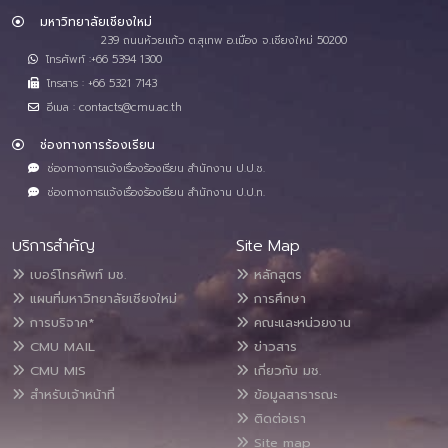
มหาวิทยาลัยเชียงใหม่
239 ถนนห้วยแก้ว ต.สุเทพ อ.เมือง จ.เชียงใหม่ 50200
โทรศัพท์ :+66 5394 1300
โทรสาร : +66 5321 7143
อีเมล : contacts@cmu.ac.th
ช่องทางการร้องเรียน
ช่องทางการแจ้งเรื่องร้องเรียน สำนักงาน ป.ป.ช.
ช่องทางการแจ้งเรื่องร้องเรียน สำนักงาน ป.ป.ท.
บริการสำคัญ
Site Map
เบอร์โทรศัพท์ มช.
หลักสูตร
แผนที่มหาวิทยาลัยเชียงใหม่
การศึกษา
การบริจาค*
คณะและหน่วยงาน
CMU MAIL
ข่าวสาร
CMU MIS
เกี่ยวกับ มช.
สำหรับเจ้าหน้าที่
ข้อมูลสาธารณะ
ติดต่อเรา
Site map