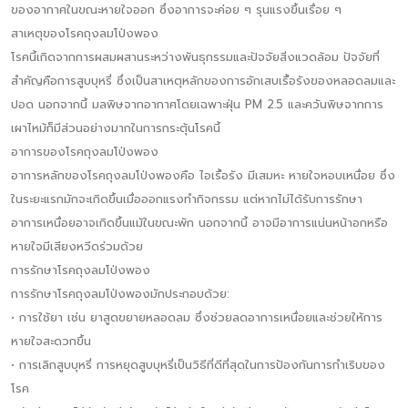
ของอากาศในขณะหายใจออก ซึ่งอาการจะค่อย ๆ รุนแรงขึ้นเรื่อย ๆ
สาเหตุของโรคถุงลมโป่งพอง
โรคนี้เกิดจากการผสมผสานระหว่างพันธุกรรมและปัจจัยสิ่งแวดล้อม ปัจจัยที่
สำคัญคือการสูบบุหรี่ ซึ่งเป็นสาเหตุหลักของการอักเสบเรื้อรังของหลอดลมและ
ปอด นอกจากนี้ มลพิษจากอากาศโดยเฉพาะฝุ่น PM 2.5 และควันพิษจากการ
เผาไหม้ก็มีส่วนอย่างมากในการกระตุ้นโรคนี้
อาการของโรคถุงลมโป่งพอง
อาการหลักของโรคถุงลมโป่งพองคือ ไอเรื้อรัง มีเสมหะ หายใจหอบเหนื่อย ซึ่ง
ในระยะแรกมักจะเกิดขึ้นเมื่อออกแรงทำกิจกรรม แต่หากไม่ได้รับการรักษา
อาการเหนื่อยอาจเกิดขึ้นแม้ในขณะพัก นอกจากนี้ อาจมีอาการแน่นหน้าอกหรือ
หายใจมีเสียงหวีดร่วมด้วย
การรักษาโรคถุงลมโป่งพอง
การรักษาโรคถุงลมโป่งพองมักประกอบด้วย:
• การใช้ยา เช่น ยาสูดขยายหลอดลม ซึ่งช่วยลดอาการเหนื่อยและช่วยให้การ
หายใจสะดวกขึ้น
• การเลิกสูบบุหรี่ การหยุดสูบบุหรี่เป็นวิธีที่ดีที่สุดในการป้องกันการกำเริบของ
โรค