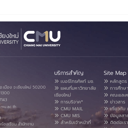
บริการสำคัญ
Site Map
เบอร์โทรศัพท์ มช.
หลักสูตร
อ.เมือง จ.เชียงใหม่ 50200
แผนที่มหาวิทยาลัย
การศึกษ
4 1300
เชียงใหม่
คณะและห
7143
การบริจาค*
ข่าวสาร
cmu.ac.th
CMU MAIL
เกี่ยวกับ 
CMU MIS
ข้อมูลสา
น
สำหรับเจ้าหน้าที่
ติดต่อเร
งร้องเรียน สำนักงาน