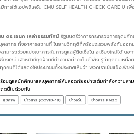
ะมีการใช้แอปพลิเคชัน CMU SELF HEALTH CHECK CARE U เพื่อติ
ศษ ดร.เอนก เหล่าธรรมทัศน์
รัฐมนตรีว่าการกระทรวงการอุดมศึกษ
คลากร ทั้งอาคารสถานที่ ในยามวิกฤติก็พร้อมจะรวมพลังกันออกมาช่ว
ยสามารถช่วยแบ่งเบาภาระในการดูแลผู้ติดเชื้อใน จ.เชียงใหม่ได้ นอก
ียงใหม่ เจ้าหน้าที่ทุกฝ่ายที่ทำงานอย่างเต็มกำลัง รู้ว่าทุกคนเหนื่
ทุกคนก็ได้แสดงให้ประชาชนทั้งประเทศเห็นว่า พวกเราเข้มแข็งเพียงใ
่พร้อมดูแลนักศึกษาและบุคลากรให้ปลอดภัยอย่างเต็มกำลังความส
กฤตนี้ไปด้วยกัน
สุขภาพ
ข่าวสาร (COVID-19)
ข่าวเด่น
ข่าวสาร PM2.5