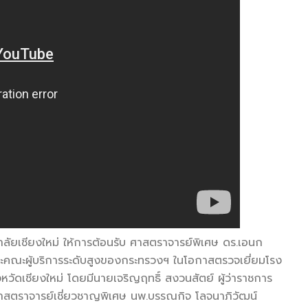
าลัยเชียงใหม่ ให้การต้อนรับ ศาสตราจารย์พิเศษ ดร.เอนก
ละคณะผู้บริการระดับสูงของกระทรวงฯ ในโอกาสตรวจเยี่ยมโรง
วัดเชียงใหม่ โดยมีนายเจริญฤทธิ์ สงวนสัตย์ ผู้ว่าราชการ
ศาสตราจารย์เชี่ยวชาญพิเศษ นพ.บรรณกิจ โลจนาภิวัฒน์