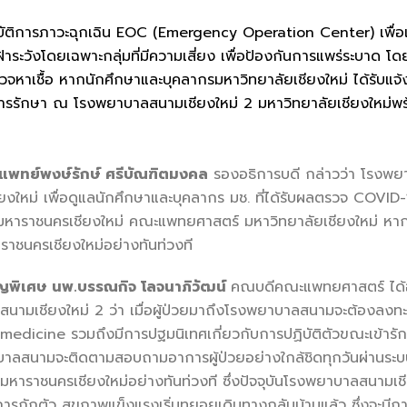
์ปฏิบัติการภาวะฉุกเฉิน EOC (Emergency Operation Center) เพื่
้าระวังโดยเฉพาะกลุ่มที่มีความเสี่ยง เพื่อป้องกันการแพร่ระบาด โ
หาเชื้อ หากนักศึกษาและบุคลากรมหาวิทยาลัยเชียงใหม่ ได้รับแจ้
การรักษา ณ โรงพยาบาลสนามเชียงใหม่ 2 มหาวิทยาลัยเชียงใหม่พร
แพทย์พงษ์รักษ์ ศรีบัณฑิตมงคล
รองอธิการบดี กล่าวว่า โรงพย
ใหม่ เพื่อดูแลนักศึกษาและบุคลากร มช. ที่ได้รับผลตรวจ COVID
ราชนครเชียงใหม่ คณะแพทยศาสตร์ มหาวิทยาลัยเชียงใหม่ หากมีควา
ราชนครเชียงใหม่อย่างทันท่วงที
าญพิเศษ นพ.บรรณกิจ โลจนาภิวัฒน์
คณบดีคณะแพทยศาสตร์ ได้อธิ
สนามเชียงใหม่ 2 ว่า เมื่อผู้ป่วยมาถึงโรงพยาบาลสนามจะต้องลง
edicine รวมถึงมีการปฐมนิเทศเกี่ยวกับการปฏิบัติตัวขณะเข้ารักษา
าลสนามจะติดตามสอบถามอาการผู้ป่วยอย่างใกล้ชิดทุกวันผ่านระบบ
หาราชนครเชียงใหม่อย่างทันท่วงที ซึ่งปัจจุบันโรงพยาบาลสนามเชี
นดการกักตัว สุขภาพแข็งแรงเริ่มทยอยเดินทางกลับบ้านแล้ว ซึ่งจะ