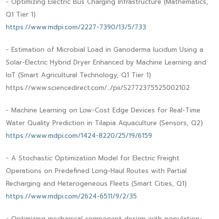
- Optimizing Electric Bus Charging Infrastructure (Mathematics,
Q1 Tier 1)
https://www.mdpi.com/2227-7390/13/5/733
- Estimation of Microbial Load in Ganoderma lucidum Using a
Solar-Electric Hybrid Dryer Enhanced by Machine Learning and
IoT (Smart Agricultural Technology, Q1 Tier 1)
https://www.sciencedirect.com/.../pii/S2772375525002102
- Machine Learning on Low-Cost Edge Devices for Real-Time
Water Quality Prediction in Tilapia Aquaculture (Sensors, Q2)
https://www.mdpi.com/1424-8220/25/19/6159
- A Stochastic Optimization Model for Electric Freight
Operations on Predefined Long-Haul Routes with Partial
Recharging and Heterogeneous Fleets (Smart Cities, Q1)
https://www.mdpi.com/2624-6511/9/2/35
- Optimizing mechanical component design with population-