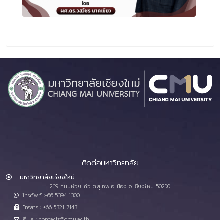
ติดต่อมหาวิทยาลัย
มหาวิทยาลัยเชียงใหม่
239 ถนนห้วยแก้ว ต.สุเทพ อ.เมือง จ.เชียงใหม่ 50200
โทรศัพท์ :+66 5394 1300
โทรสาร : +66 5321 7143
อีเมล : contacts@cmu.ac.th