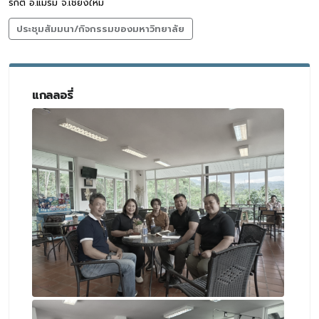
ริกิติ์ อ.แม่ริม จ.เชียงใหม่
ประชุมสัมมนา/กิจกรรมของมหาวิทยาลัย
แกลลอรี่