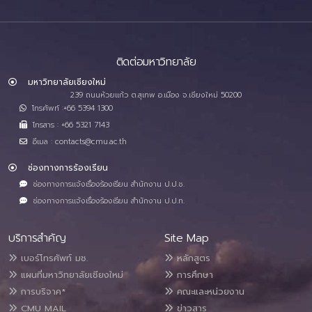
ติดต่อมหาวิทยาลัย
มหาวิทยาลัยเชียงใหม่
239 ถนนห้วยแก้ว ต.สุเทพ อ.เมือง จ.เชียงใหม่ 50200
โทรศัพท์ :+66 5394 1300
โทรสาร : +66 5321 7143
อีเมล : contacts@cmu.ac.th
ช่องทางการร้องเรียน
ช่องทางการแจ้งเรื่องร้องเรียน สำนักงาน ป.ป.ช.
ช่องทางการแจ้งเรื่องร้องเรียน สำนักงาน ป.ป.ท.
บริการสำคัญ
Site Map
เบอร์โทรศัพท์ มช.
หลักสูตร
แผนที่มหาวิทยาลัยเชียงใหม่
การศึกษา
การบริจาค*
คณะและหน่วยงาน
CMU MAIL
ข่าวสาร