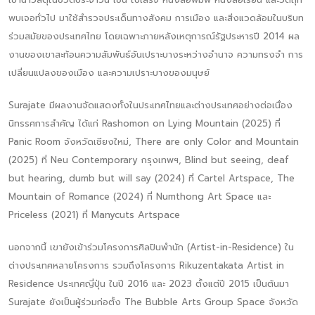
พบเจอทั่วไป มาใช้สำรวจประเด็นทางสังคม การเมือง และสิ่งแวดล้อมในบริบท
ร่วมสมัยของประเทศไทย โดยเฉพาะภายหลังเหตุการณ์รัฐประหารปี 2014 ผล
งานของเขาสะท้อนความสัมพันธ์อันเปราะบางระหว่างอำนาจ ความทรงจำ การ
เปลี่ยนแปลงของเมือง และความเปราะบางของมนุษย์
Surajate มีผลงานจัดแสดงทั้งในประเทศไทยและต่างประเทศอย่างต่อเนื่อง
นิทรรศการสำคัญ ได้แก่ Rashomon on Lying Mountain (2025) ที่
Panic Room จังหวัดเชียงใหม่, There are only Color and Mountain
(2025) ที่ Neu Contemporary กรุงเทพฯ, Blind but seeing, deaf
but hearing, dumb but will say (2024) ที่ Cartel Artspace, The
Mountain of Romance (2024) ที่ Numthong Art Space และ
Priceless (2021) ที่ Manycuts Artspace
นอกจากนี้ เขายังเข้าร่วมโครงการศิลปินพำนัก (Artist-in-Residence) ใน
ต่างประเทศหลายโครงการ รวมถึงโครงการ Rikuzentakata Artist in
Residence ประเทศญี่ปุ่น ในปี 2016 และ 2023 ตั้งแต่ปี 2015 เป็นต้นมา
Surajate ยังเป็นผู้ร่วมก่อตั้ง The Bubble Arts Group Space จังหวัด