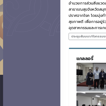
อำนวยการส่วนสิ่งแวดล
สาธารณสุขจังหวัดสมุทร
ปราศจากโรค โดยมุ่งทำ
สุขภาพดี เพื่อการอยู่ร
อุตสาหกรรมและการเก
ประชุมสัมมนา/กิจกรรมข
แกลลอรี่